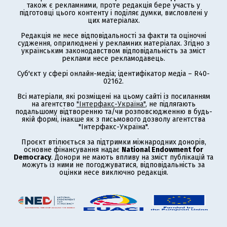
також є рекламними, проте редакція бере участь у
підготовці цього контенту і поділяє думки, висловлені у
цих матеріалах.
Редакція не несе відповідальності за факти та оціночні
судження, оприлюднені у рекламних матеріалах. Згідно з
українським законодавством відповідальність за зміст
реклами несе рекламодавець.
Суб'єкт у сфері онлайн-медіа; ідентифікатор медіа – R40-
02162.
Всі матеріали, які розміщені на цьому сайті із посиланням
на агентство
"Інтерфакс-Україна"
, не підлягають
подальшому відтворенню та/чи розповсюдженню в будь-
якій формі, інакше як з письмового дозволу агентства
"Інтерфакс-Україна".
Проєкт втілюється за підтримки міжнародних донорів,
основне фінансування надає
National Endowment for
Democracy
. Донори не мають впливу на зміст публікацій та
можуть із ними не погоджуватися, відповідальність за
оцінки несе виключно редакція.