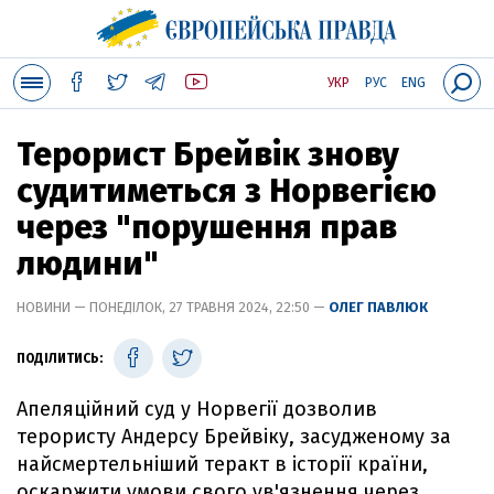
УКР
РУС
ENG
Терорист Брейвік знову
судитиметься з Норвегією
через "порушення прав
людини"
НОВИНИ — ПОНЕДІЛОК, 27 ТРАВНЯ 2024, 22:50 —
ОЛЕГ ПАВЛЮК
ПОДІЛИТИСЬ:
Апеляційний суд у Норвегії дозволив
терористу Андерсу Брейвіку, засудженому за
найсмертельніший теракт в історії країни,
оскаржити умови свого ув'язнення через