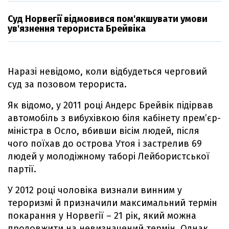
Суд Норвегії відмовився пом'якшувати умови
ув'язнення терориста Брейвіка
Наразі невідомо, коли відбудеться черговий
суд за позовом терориста.
Як відомо, у 2011 році Андерс Брейвік підірвав
автомобіль з вибухівкою біля кабінету прем’єр-
міністра в Осло, вбивши вісім людей, після
чого поїхав до острова Утоя і застрелив 69
людей у молодіжному таборі Лейбористської
партії.
У 2012 році чоловіка визнали винним у
тероризмі й призначили максимальний термін
покарання у Норвегії – 21 рік, який можна
продовжити на невизначений термін. Однак