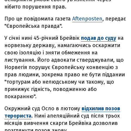
нібито порушення прав.
Про це повідомила газета
Aftenposten
, передає
"Європейська правда".
У січні нині 45-річний Брейвік
подав до суду
на
норвезьку державу, намагаючись оскаржити
свою ізоляцію і зняти обмеження на
листування. Його адвокати стверджували, що
Норвегія порушує Європейську конвенцію з
прав людини, зокрема право не бути піддании
"тортурам або нелюдському чи такому, що
принижує гідність, поводженню або
покаранню".
Окружний суд Осло в лютому
відхилив позов
терориста
. Нині апеляційний суд після трьох
місяців вивчення скарги Брейвіка дозволив
розглянути позов знову.