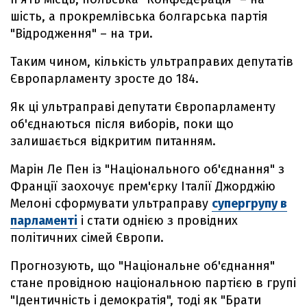
шість, а прокремлівська болгарська партія
"Відродження" – на три.
Таким чином, кількість ультраправих депутатів
Європарламенту зросте до 184.
Як ці ультраправі депутати Європарламенту
об'єднаються після виборів, поки що
залишається відкритим питанням.
Марін Ле Пен із "Національного об'єднання" з
Франції заохочує прем'єрку Італії Джорджію
Мелоні сформувати ультраправу
супергрупу в
парламенті
і стати однією з провідних
політичних сімей Європи.
Прогнозують, що "Національне об'єднання"
стане провідною національною партією в групі
"Ідентичність і демократія", тоді як "Брати