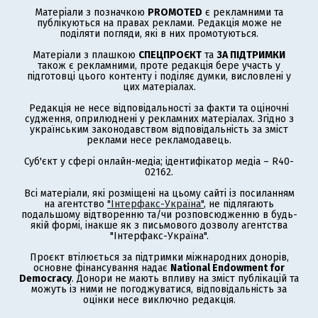
Матеріали з позначкою
PROMOTED
є рекламними та
публікуються на правах реклами. Редакція може не
поділяти погляди, які в них промотуються.
Матеріали з плашкою
СПЕЦПРОЄКТ
та
ЗА ПІДТРИМКИ
також є рекламними, проте редакція бере участь у
підготовці цього контенту і поділяє думки, висловлені у
цих матеріалах.
Редакція не несе відповідальності за факти та оціночні
судження, оприлюднені у рекламних матеріалах. Згідно з
українським законодавством відповідальність за зміст
реклами несе рекламодавець.
Суб'єкт у сфері онлайн-медіа; ідентифікатор медіа – R40-
02162.
Всі матеріали, які розміщені на цьому сайті із посиланням
на агентство
"Інтерфакс-Україна"
, не підлягають
подальшому відтворенню та/чи розповсюдженню в будь-
якій формі, інакше як з письмового дозволу агентства
"Інтерфакс-Україна".
Проєкт втілюється за підтримки міжнародних донорів,
основне фінансування надає
National Endowment for
Democracy
. Донори не мають впливу на зміст публікацій та
можуть із ними не погоджуватися, відповідальність за
оцінки несе виключно редакція.