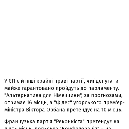
У ЄП є й інші крайні праві партії, чиї депутати
майже гарантовано пройдуть до парламенту.
"Альтернатива для Німеччини", за прогнозами,
отримає 16 місць, а "Фідес" угорського прем'єр-
міністра Віктора Орбана претендує на 10 місць.
Французька партія "Реконкіста" претендує на
п'ять місць, польська "Конфедерація" – на