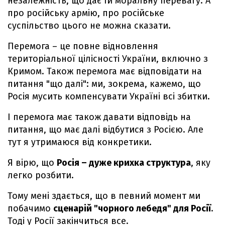
незалежність, що дає їй моральну перевагу. А
про російську армію, про російське
суспільство цього не можна сказати.
Перемога – це повне відновлення
територіальної цілісності України, включно з
Кримом. Також перемога має відповідати на
питання "що далі": ми, зокрема, кажемо, що
Росія мусить компенсувати Україні всі збитки.
І перемога має також давати відповідь на
питання, що має далі відбутися з Росією. Але
тут я утримаюся від конкретики.
Я вірю, що
Росія – дуже крихка структура
, яку
легко розбити.
Тому мені здається, що в певний момент ми
побачимо
сценарій "чорного лебедя" для Росії
.
Тоді у Росії закінчиться все.