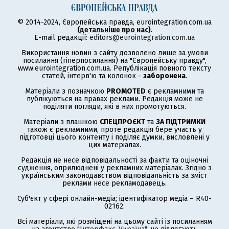
© 2014-2024, Європейська правда, eurointegration.com.ua
(
детальніше про нас
)
.
E-mail редакції:
editors@eurointegration.com.ua
Використання новин з сайту дозволено лише за умови
посилання (гіперпосилання) на "Європейську правду",
www.eurointegration.com.ua. Републікація повного тексту
статей, інтерв'ю та колонок -
заборонена
.
Матеріали з позначкою
PROMOTED
є рекламними та
публікуються на правах реклами. Редакція може не
поділяти погляди, які в них промотуються.
Матеріали з плашкою
СПЕЦПРОЄКТ
та
ЗА ПІДТРИМКИ
також є рекламними, проте редакція бере участь у
підготовці цього контенту і поділяє думки, висловлені у
цих матеріалах.
Редакція не несе відповідальності за факти та оціночні
судження, оприлюднені у рекламних матеріалах. Згідно з
українським законодавством відповідальність за зміст
реклами несе рекламодавець.
Суб'єкт у сфері онлайн-медіа; ідентифікатор медіа – R40-
02162.
Всі матеріали, які розміщені на цьому сайті із посиланням