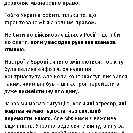
дозволяє міжнародне право.
Тобто Україна робить тільки те, що
гарантовано міжнародним правом.
Не бити по військових цілях у Росії – це ніби
воювати,
коли у вас одна рука зав'язана за
спиною
.
Настрої у Європі сильно змінюються. Торік тут
була велика ейфорія, очікування
контрнаступу. Але коли контрнаступ виявився
таким, яким він був – ці настрої перейшли в
дуже
песимістичну
площину.
Зараз ми маємо ситуацію, коли
ані агресор, ані
жертва не мають достатньо сил, щоб
перемогти іншого
. Але між ними є важлива
відмінність. Україна веде святу війну, війну за