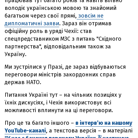
працював тут багато років та навіть вільно
володіє українською мовою та знайомий
багатьом через свої прямі,
зовсім не
дипломатичні заяви
. Зараз він отримав
офіційну роль в уряді Чехії: став
спецпредставником МЗС з питань "Східного
партнерства", відповідальним також за
Україну.
Ми зустрілися у Празі, де зараз відбуваються
переговори міністрів закордонних справ
держав НАТО.
Питання Україні тут – на чільних позиціях у
їхніх дискусіях, і Чехія використовує всі
можливості вплинути на ці переговори.
Про це та багато іншого –
в інтерв’ю на нашому
YouTube-каналі
, а текстова версія – в матеріалі