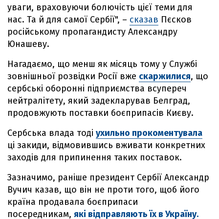
уваги, враховуючи болючість цієї теми для
нас. Та й для самої Сербії", –
сказав
Пєсков
російському пропагандисту Александру
Юнашеву.
Нагадаємо, що менш як місяць тому у Службі
зовнішньої розвідки Росії вже
скаржилися
, що
сербські оборонні підприємства всупереч
нейтралітету, який задекларував Белград,
продовжують поставки боєприпасів Києву.
Сербська влада тоді
ухильно прокоментувала
ці закиди, відмовившись вживати конкретних
заходів для припинення таких поставок.
Зазначимо, раніше президент Сербії Александр
Вучич казав, що він не проти того, щоб його
країна продавала боєприпаси
посередникам,
які відправляють їх в Україну.