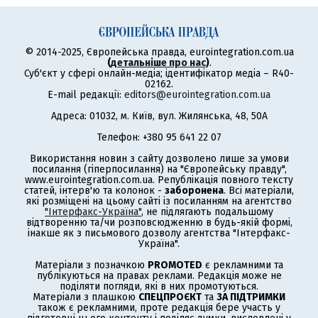
© 2014-2025, Європейська правда, eurointegration.com.ua
(
детальніше про нас
)
.
Суб'єкт у сфері онлайн-медіа; ідентифікатор медіа – R40-
02162.
E-mail редакції:
editors@eurointegration.com.ua
Адреса: 01032, м. Київ, вул. Жилянська, 48, 50А
Телефон: +380 95 641 22 07
Використання новин з сайту дозволено лише за умови
посилання (гіперпосилання) на "Європейську правду",
www.eurointegration.com.ua. Републікація повного тексту
статей, інтерв'ю та колонок -
заборонена
. Всі матеріали,
які розміщені на цьому сайті із посиланням на агентство
"Інтерфакс-Україна"
, не підлягають подальшому
відтворенню та/чи розповсюдженню в будь-якій формі,
інакше як з письмового дозволу агентства "Інтерфакс-
Україна".
Матеріали з позначкою
PROMOTED
є рекламними та
публікуються на правах реклами. Редакція може не
поділяти погляди, які в них промотуються.
Матеріали з плашкою
СПЕЦПРОЄКТ
та
ЗА ПІДТРИМКИ
також є рекламними, проте редакція бере участь у