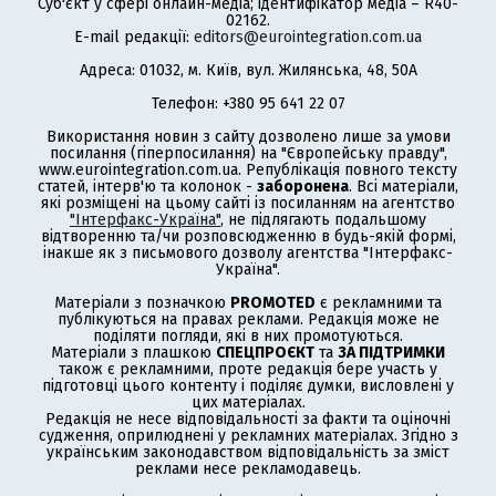
Суб'єкт у сфері онлайн-медіа; ідентифікатор медіа – R40-
02162.
E-mail редакції:
editors@eurointegration.com.ua
Адреса: 01032, м. Київ, вул. Жилянська, 48, 50А
Телефон: +380 95 641 22 07
Використання новин з сайту дозволено лише за умови
посилання (гіперпосилання) на "Європейську правду",
www.eurointegration.com.ua. Републікація повного тексту
статей, інтерв'ю та колонок -
заборонена
. Всі матеріали,
які розміщені на цьому сайті із посиланням на агентство
"Інтерфакс-Україна"
, не підлягають подальшому
відтворенню та/чи розповсюдженню в будь-якій формі,
інакше як з письмового дозволу агентства "Інтерфакс-
Україна".
Матеріали з позначкою
PROMOTED
є рекламними та
публікуються на правах реклами. Редакція може не
поділяти погляди, які в них промотуються.
Матеріали з плашкою
СПЕЦПРОЄКТ
та
ЗА ПІДТРИМКИ
також є рекламними, проте редакція бере участь у
підготовці цього контенту і поділяє думки, висловлені у
цих матеріалах.
Редакція не несе відповідальності за факти та оціночні
судження, оприлюднені у рекламних матеріалах. Згідно з
українським законодавством відповідальність за зміст
реклами несе рекламодавець.