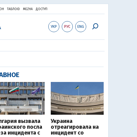
ОН
ТАБЛОID
MEZHA
ДОСТУП
УКР
РУС
ENG
АВНОЕ
лгария вызвала
Украина
раинского посла
отреагировала на
-за инцидента с
инцидент со