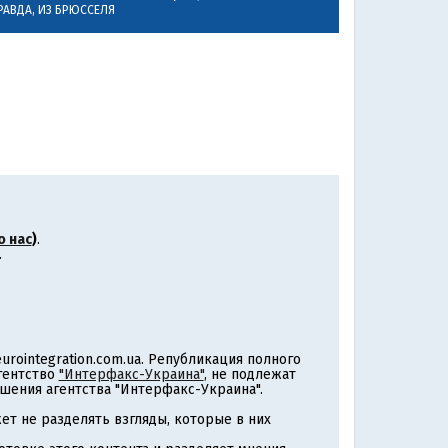
РАВДА, ИЗ БРЮССЕЛЯ
о нас
)
.
.
rointegration.com.ua. Републикация полного
агентство
"Интерфакс-Украина"
, не подлежат
шения агентства "Интерфакс-Украина".
т не разделять взгляды, которые в них