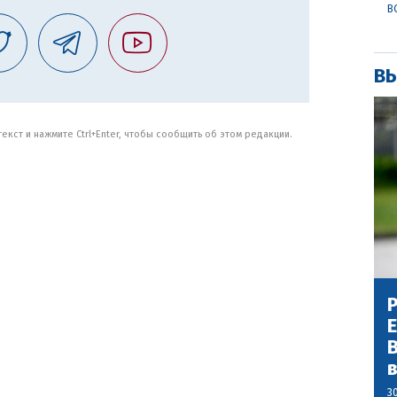
В
ВЫ
кст и нажмите Ctrl+Enter, чтобы сообщить об этом редакции.
Р
В
3