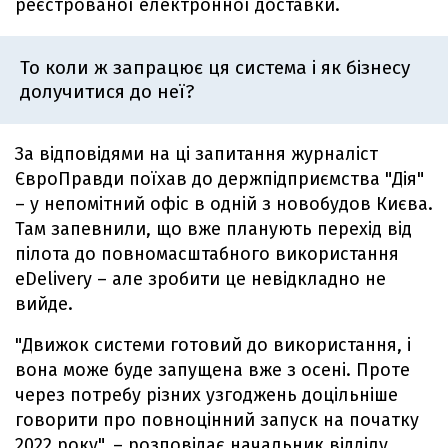
реєстрованої електронної доставки.
То коли ж запрацює ця система і як бізнесу
долучитися до неї?
За відповідями на ці запитання журналіст
ЄвроПравди поїхав до держпідприємства "Дія"
– у непомітний офіс в одній з новобудов Києва.
Там запевнили, що вже планують перехід від
пілота до повномасштабного використання
eDelivery – але зробити це невідкладно не
вийде.
"Движок системи готовий до використання, і
вона може буде запущена вже з осені. Проте
через потребу різних узгоджень доцільніше
говорити про повноцінний запуск на початку
2022 року", – розповідає начальник відділу