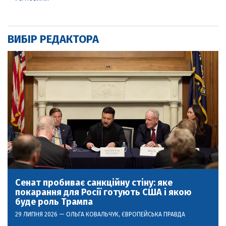
ВИБІР РЕДАКТОРА
Сенат пробиває санкційну стіну: яке
покарання для Росії готують США і якою
буде роль Трампа
29 ЛИПНЯ 2026 —
ОЛЬГА КОВАЛЬЧУК
, ЄВРОПЕЙСЬКА ПРАВДА