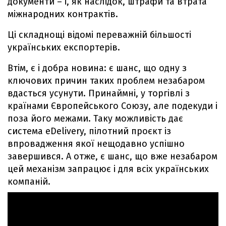
документи – і, як наслідок, штрафи та втрата
міжнародних контрактів.
Ці складнощі відомі переважній більшості
українських експортерів.
Втім, є і добра новина: є шанс, що одну з
ключових причин таких проблем незабаром
вдасться усунути. Принаймні, у торгівлі з
країнами Європейського Союзу, але подекуди і
поза його межами. Таку можливість дає
система eDelivery, пілотний проєкт із
впровадження якої нещодавно успішно
завершився. А отже, є шанс, що вже незабаром
цей механізм запрацює і для всіх українських
компаній.