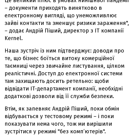
Це великий плюс в умовах нинішньої пандемії
– документи приходять винятково в
електронному вигляді, що унеможливлює
зайві контакти та зменшує ризики зараження",
– додає Андрій Піший, директор з IT компанії
Kernel.
Наша зустріч із ним підтверджує: доводи про
те, що бізнес боїться витоку комерційної
таємниці через звичайне листування, цілком
реалістичні. Доступ до електронної системи
там захищають досить ретельно: щоби
відвідати IT-департамент компанії, необхідні
додаткові дозволи від її служби безпеки.
Втім, як запевняє Андрій Піший, поки обмін
відбувається у тестовому режимі – і поки
показувати нема чого, тож ми вирішили
зустрітися у режимі "без комп’ютерів".