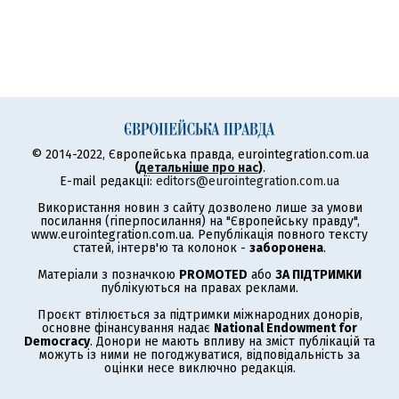
© 2014-2022, Європейська правда, eurointegration.com.ua
(
детальніше про нас
)
.
E-mail редакції:
editors@eurointegration.com.ua
Використання новин з сайту дозволено лише за умови
посилання (гіперпосилання) на "Європейську правду",
www.eurointegration.com.ua. Републікація повного тексту
статей, інтерв'ю та колонок -
заборонена
.
Матеріали з позначкою
PROMOTED
або
ЗА ПІДТРИМКИ
публікуються на правах реклами.
Проєкт втілюється за підтримки міжнародних донорів,
основне фінансування надає
National Endowment for
Democracy
. Донори не мають впливу на зміст публікацій та
можуть із ними не погоджуватися, відповідальність за
оцінки несе виключно редакція.