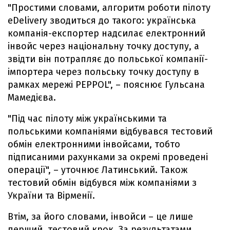
"Простими словами, алгоритм роботи пілоту
eDelivery зводиться до такого: українська
компанія-експортер надсилає електронний
інвойс через національну точку доступу, а
звідти він потрапляє до польської компанії-
імпортера через польську точку доступу в
рамках мережі PEPPOL", – пояснює Гульсана
Мамедієва.
"Під час пілоту між українськими та
польськими компаніями відбувався тестовий
обмін електронними інвойсами, тобто
підписаними рахунками за окремі проведені
операції", – уточнює Латинський. Також
тестовий обмін відбувся між компаніями з
України та Вірменії.
Втім, за його словами, інвойси – це лише
перший, тестовий крок. За результатами