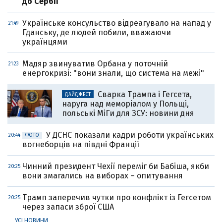
до Сербії
Українське консульство відреагувало на напад у
21:49
Гданську, де людей побили, вважаючи
українцями
Мадяр звинуватив Орбана у поточній
21:23
енергокризі: "вони знали, що система на межі"
Сварка Трампа і Гегсета,
ДАЙДЖЕСТ
наруга над меморіалом у Польщі,
польські МіГи для ЗСУ: новини дня
У ДСНС показали кадри роботи українських
20:44
ФОТО
вогнеборців на півдні Франції
Чинний президент Чехії переміг би Бабіша, якби
20:25
вони змагались на виборах – опитування
Трамп заперечив чутки про конфлікт із Гегсетом
20:25
через запаси зброї США
УСІ НОВИНИ