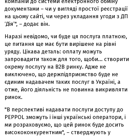
компаній до системи електронного обміну
документами – чи у вигляді простої реєстрації
на цьому сайті, чи через укладання угоди з ДП
‘Дія’", – додає він.
Наразі невідомо, чи буде ця послуга платною,
це питання ще має бути вирішене на рівні
уряду. Цікава деталь: оплату можуть
запровадити також для того, щоби... створити
окрему послугу на B2B ринку. Адже не
виключено, що держпідприємство буде не
єдиним надавачем таких послуг в Україні, а
отже, його діяльність не повинна викривляти
ринок.
"В перспективі надавати послуги доступу до
PEPPOL зможуть і інші українські оператори, і
ми розраховуємо, що цей ринок буде досить
висококонкурентним", – стверджують у