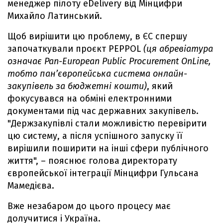
менеджер пілоту eDelivery від Мінцифри
Михайло Латинський.
Щоб вирішити цю проблему, в ЄС спершу
започаткували проєкт PEPPOL
(ця абревіатура
означає Pan-European Public Procurement OnLine,
тобто пан’європейська система онлайн-
закупівель за бюджетні кошти)
, який
фокусувався на обміні електронними
документами під час державних закупівель.
"Держзакупівлі стали можливістю перевірити
цю систему, а після успішного запуску її
вирішили поширити на інші сфери публічного
життя", – пояснює голова директорату
європейської інтеграції Мінцифри Гульсана
Мамедієва.
Вже незабаром до цього процесу має
долучитися і Україна.