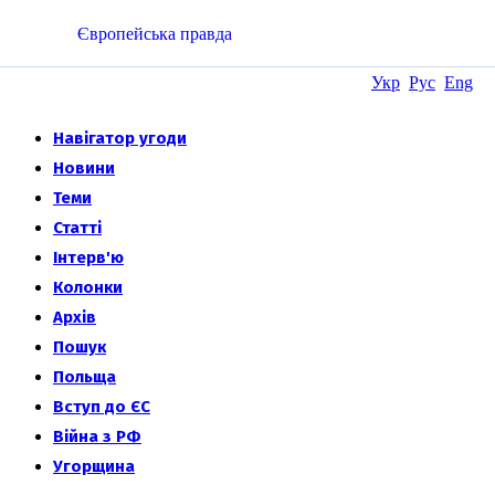
Європейська правда
Укр
Рус
Eng
Навігатор угоди
Новини
Теми
Статті
Інтерв'ю
Колонки
Архів
Пошук
Польща
Вступ до ЄС
Війна з РФ
Угорщина