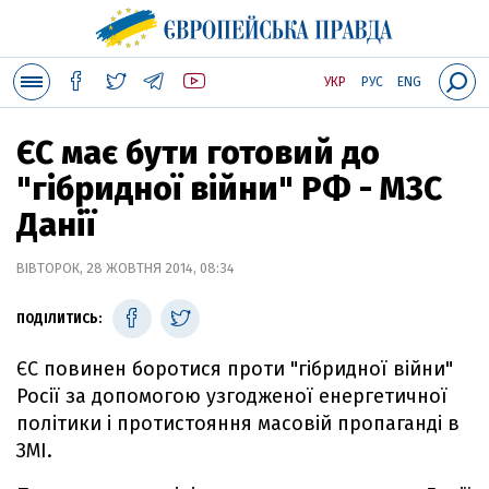
УКР
РУС
ENG
ЄС має бути готовий до
"гібридної війни" РФ - МЗС
Данії
ВІВТОРОК, 28 ЖОВТНЯ 2014, 08:34
ПОДІЛИТИСЬ:
ЄС повинен боротися проти "гібридної війни"
Росії за допомогою узгодженої енергетичної
політики і протистояння масовій пропаганді в
ЗМІ.