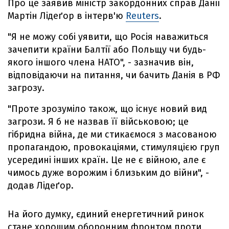
Про це заявив міністр закордонних справ Данії
Мартін Лідеґор в інтерв'ю
Reuters
.
"Я не можу собі уявити, що Росія наважиться
зачепити країни Балтії або Польщу чи будь-
якого іншого члена НАТО", - зазначив він,
відповідаючи на питання, чи бачить Данія в РФ
загрозу.
"Проте зрозуміло також, що існує новий вид
загрози. Я б не назвав її військовою; це
гібридна війна, де ми стикаємося з масованою
пропагандою, провокаціями, стимуляцією груп
усередині інших країн. Це не є війною, але є
чимось дуже ворожим і близьким до війни", -
додав Лідеґор.
На його думку, єдиний енергетичний ринок
стане хорошим оборонним фронтом проти