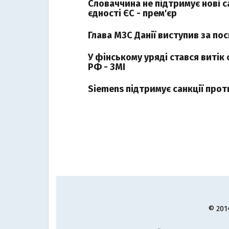
Словаччина не підтримує нові с
єдності ЄС - прем'єр
Глава МЗС Данії виступив за пос
У фінському уряді стався витік 
РФ - ЗМІ
Siemens підтримує санкції про
© 201