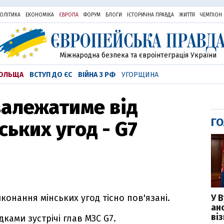
ОЛІТИКА
ЕКОНОМІКА
ЄВРОПА
ФОРУМ
БЛОГИ
ІСТОРИЧНА ПРАВДА
ЖИТТЯ
ЧЕМПІОН
Міжнародна безпека та євроінтеграція України
ОЛЬЩА
ВСТУП ДО ЄС
ВІЙНА З РФ
УГОРЩИНА
залежатиме від
ГО
ьких угод - G7
У 
иконання мінських угод тісно пов'язані.
ан
ві
дками зустрічі глав МЗС G7.