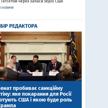
Гегсетом через запаси зброї США
СІ НОВИНИ
БІР РЕДАКТОРА
енат пробиває санкційну
тіну: яке покарання для Росії
отують США і якою буде роль
Трампа