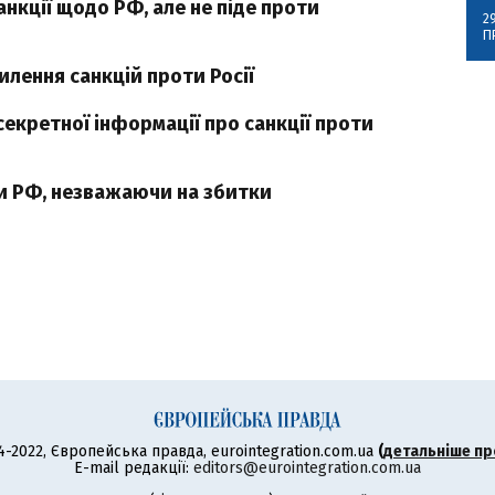
анкції щодо РФ, але не піде проти
2
П
илення санкцій проти Росії
секретної інформації про санкції проти
ти РФ, незважаючи на збитки
4-2022, Європейська правда, eurointegration.com.ua
(
детальніше пр
E-mail редакції:
editors@eurointegration.com.ua