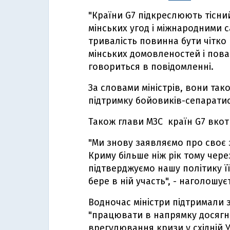
"Країни G7 підкреслюють тісни
мінських угод і міжнародними с
тривалість повинна бути чітко
мінських домовленостей і поваг
говориться в повідомленні.
За словами міністрів, вони та
підтримку бойовиків-сепаратис
Також глави МЗС країн G7 вкот
"Ми знову заявляємо про своє 
Криму більше ніж рік тому чер
підтверджуємо нашу політику її
бере в ній участь", - наголошуєт
Водночас міністри підтримали 
"працювати в напрямку досягне
врегулювання кризи у східній Ук