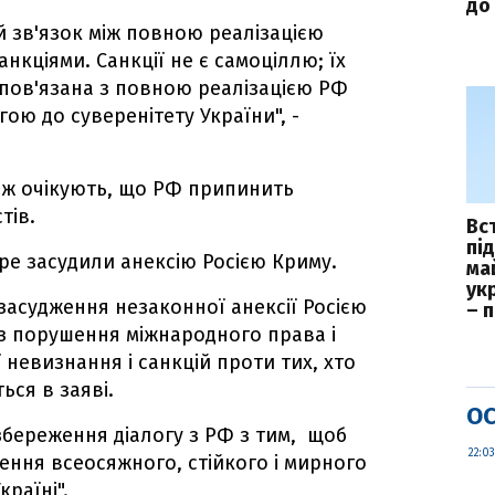
до 
й зв'язок між повною реалізацією
анкціями. Санкції не є самоціллю; їх
 пов'язана з повною реалізацією РФ
ою до суверенітету України", -
кож очікують, що РФ припинить
тів.
Вс
пі
ре засудили анексію Росією Криму.
ма
укр
засудження незаконної анексії Росією
– 
ез порушення міжнародного права і
 невизнання і санкцій проти тих, хто
ься в заяві.
ОС
збереження діалогу з РФ з тим, щоб
22:03
ння всеосяжного, стійкого і мирного
раїні".