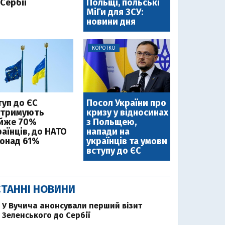
Сербії
Польщі, польські
МіГи для ЗСУ:
новини дня
КОРОТКО
туп до ЄС
Посол України про
дтримують
кризу у відносинах
йже 70%
з Польщею,
аїнців, до НАТО
напади на
понад 61%
українців та умови
вступу до ЄС
ТАННІ НОВИНИ
У Вучича анонсували перший візит
Зеленського до Сербії