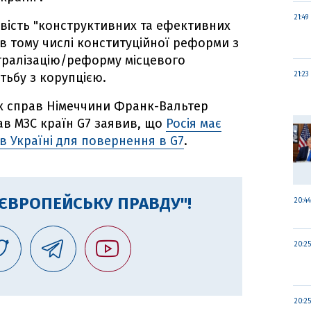
21:49
вість "конструктивних та ефективних
 в тому числі конституційної реформи з
тралізацію/реформу місцевого
тьбу з корупцією.
21:23
их справ Німеччини Франк-Вальтер
ав МЗС країн G7 заявив, що
Росія має
 Україні для повернення в G7
.
"ЄВРОПЕЙСЬКУ ПРАВДУ"!
20:44
20:25
20:25