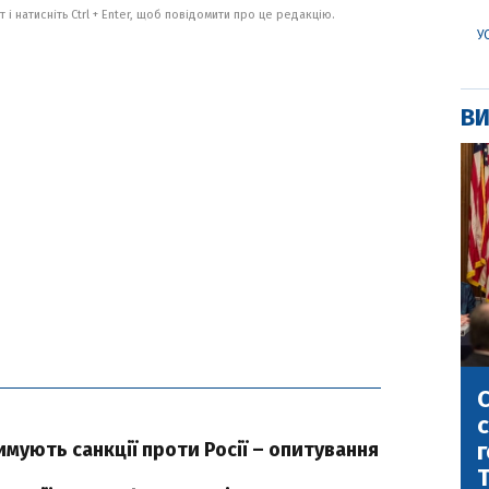
 і натисніть Ctrl + Enter, щоб повідомити про це редакцію.
У
ВИ
С
с
г
римують санкції проти Росії – опитування