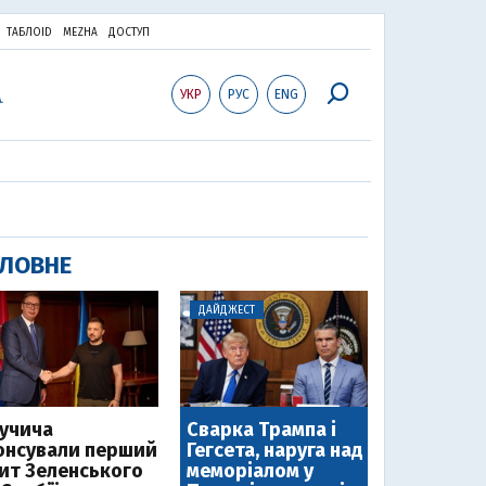
ТАБЛОID
MEZHA
ДОСТУП
УКР
РУС
ENG
ЛОВНЕ
ДАЙДЖЕСТ
Вучича
Сварка Трампа і
онсували перший
Гегсета, наруга над
зит Зеленського
меморіалом у