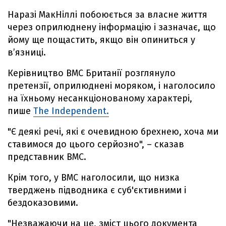
Наразі МакНіллі побоюється за власне життя
через оприлюднену інформацію і зазначає, що
йому ще пощастить, якщо він опиниться у
в’язниці.
Керівництво ВМС Британії розглянуло
претензії, оприлюднені моряком, і наголосило
на їхньому несанкціонованому характері,
пише
The Independent.
"Є деякі речі, які є очевидною брехнею, хоча ми
ставимося до цього серйозно", – сказав
представник ВМС.
Крім того, у ВМС наголосили, що низка
тверджень підводника є суб'єктивними і
бездоказовими.
"Незважаючи на це, зміст цього документа