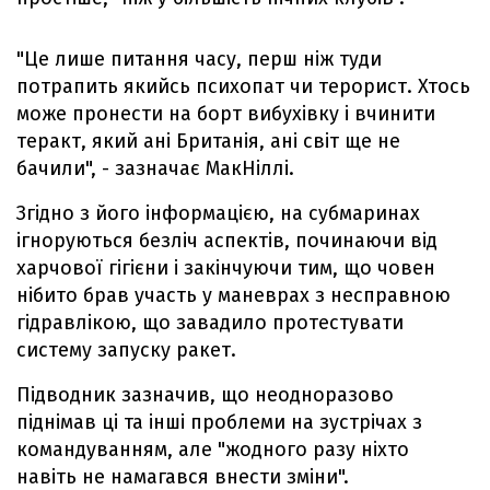
"Це лише питання часу, перш ніж туди
потрапить якийсь психопат чи терорист. Хтось
може пронести на борт вибухівку і вчинити
теракт, який ані Британія, ані світ ще не
бачили", - зазначає МакНіллі.
Згідно з його інформацією, на субмаринах
ігноруються безліч аспектів, починаючи від
харчової гігієни і закінчуючи тим, що човен
нібито брав участь у маневрах з несправною
гідравлікою, що завадило протестувати
систему запуску ракет.
Підводник зазначив, що неодноразово
піднімав ці та інші проблеми на зустрічах з
командуванням, але "жодного разу ніхто
навіть не намагався внести зміни".