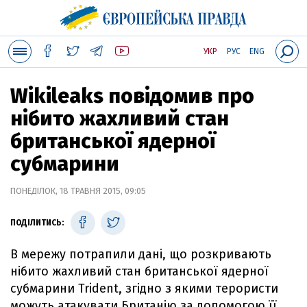
УКР
РУС
ENG
Wikileaks повідомив про
нібито жахливий стан
британської ядерної
субмарини
ПОНЕДІЛОК, 18 ТРАВНЯ 2015, 09:05
ПОДІЛИТИСЬ:
В мережу потрапили дані, що розкривають
нібито жахливий стан британської ядерної
субмарини Trident, згідно з якими терористи
можуть атакувати Британію за допомогою її