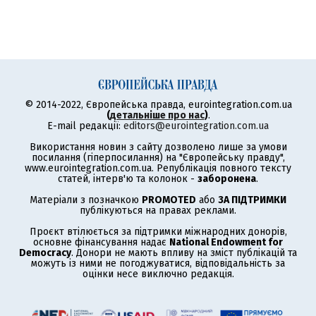
© 2014-2022, Європейська правда, eurointegration.com.ua
(
детальніше про нас
)
.
E-mail редакції:
editors@eurointegration.com.ua
Використання новин з сайту дозволено лише за умови
посилання (гіперпосилання) на "Європейську правду",
www.eurointegration.com.ua. Републікація повного тексту
статей, інтерв'ю та колонок -
заборонена
.
Матеріали з позначкою
PROMOTED
або
ЗА ПІДТРИМКИ
публікуються на правах реклами.
Проєкт втілюється за підтримки міжнародних донорів,
основне фінансування надає
National Endowment for
Democracy
. Донори не мають впливу на зміст публікацій та
можуть із ними не погоджуватися, відповідальність за
оцінки несе виключно редакція.