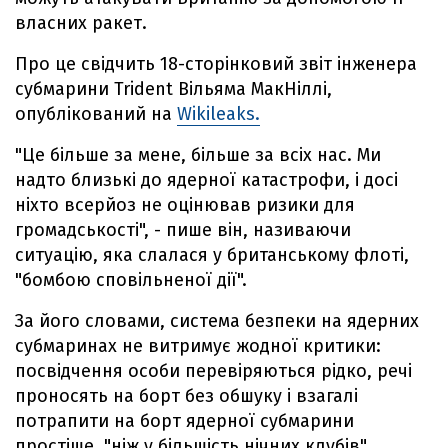
власних ракет.
Про це свідчить 18-сторінковий звіт інженера
субмарини Trident Вільяма МакНіллі,
опублікований на
Wikileaks.
"Це більше за мене, більше за всіх нас. Ми
надто близькі до ядерної катастрофи, і досі
ніхто всерйоз не оцінював ризики для
громадськості", - пише він, називаючи
ситуацію, яка слалася у британському флоті,
"бомбою сповільненої дії".
За його словами, система безпеки на ядерних
субмаринах не витримує жодної критики:
посвідчення особи перевіряються рідко, речі
проносять на борт без обшуку і взагалі
потрапити на борт ядерної субмарини
простіше, "ніж у більшість нічних клубів".