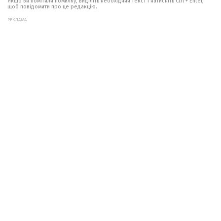
Якщо ви помітили помилку, виділіть необхідний текст і натисніть Ctrl + Enter,
щоб повідомити про це редакцію.
РЕКЛАМА: