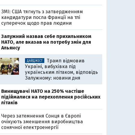
ЗМІ: США тягнуть з затвердженням
кандидатури посла Франції на тлі
суперечок щодо прав людини
Залужний назвав себе прихильником
НАТО, але вказав на потребу змін для
Альянсу
Трамп відмовив
ДАЙДЖЕСТ
Україні, вибухівка під
українським літаком, відповідь
Залужному: новини дня
Винищувачі НАТО на 250% частіше
підіймалися на перехоплення російських
літаків
Через затемнення Сонця в Європі
очікують зменшення виробництва
сонячної електроенергії