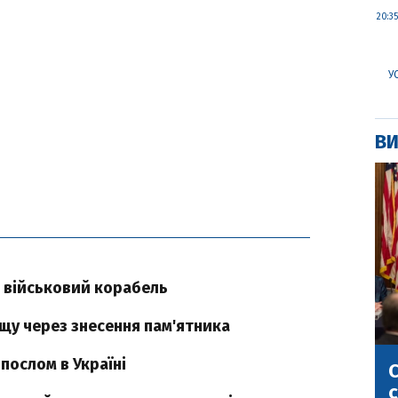
20:35
У
ВИ
 військовий корабель
щу через знесення пам'ятника
послом в Україні
С
с