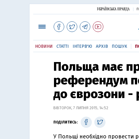
П
НОВИНИ
СТАТТІ
ІНТЕРВ'Ю
АРХІВ
ПОШУК
П
Польща має п
референдум п
до єврозони -
ВІВТОРОК, 7 ЛИПНЯ 2015, 14:52
ПОДІЛИТИСЬ:
У Польщі необхідно провести 