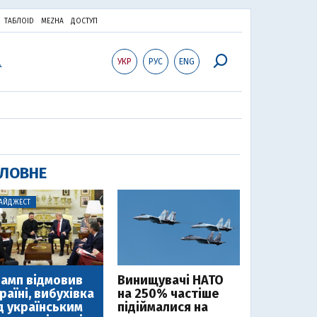
ТАБЛОID
MEZHA
ДОСТУП
УКР
РУС
ENG
ЛОВНЕ
АЙДЖЕСТ
амп відмовив
Винищувачі НАТО
раїні, вибухівка
на 250% частіше
д українським
підіймалися на