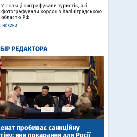
У Польщі оштрафували туристів, які
фотографували кордон з Калініградською
областю РФ
СІ НОВИНИ
БІР РЕДАКТОРА
енат пробиває санкційну
тіну: яке покарання для Росії