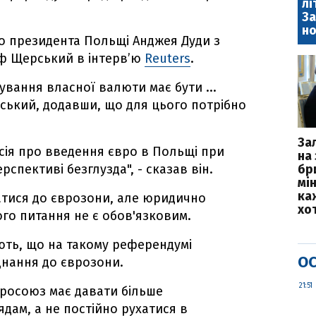
лі
За
но
о президента Польщі Анджея Дуди з
ф Щерський в інтерв’ю
Reuters
.
вання власної валюти має бути ...
рський, додавши, що для цього потрібно
За
сія про введення євро в Польщі при
на 
рспективі безглузда", - сказав він.
бр
мі
каж
тися до єврозони, але юридично
хо
го питання не є обов'язковим.
ють, що на такому референдумі
ОС
нання до єврозони.
21:51
росоюз має давати більше
ам, а не постійно рухатися в