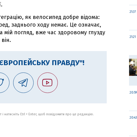
.
21:37
еграцію, як велосипед добре відома:
ед, заднього ходу немає. Це означає,
На мій погляд, вже час здоровому глузду
21:21
 він.
"ЄВРОПЕЙСЬКУ ПРАВДУ"!
20:59
 і натисніть Ctrl + Enter, щоб повідомити про це редакцію.
20:43