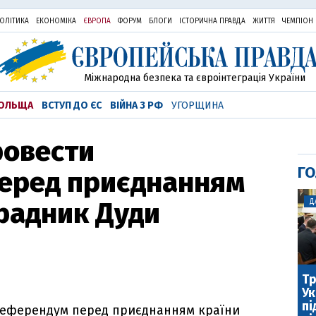
ОЛІТИКА
ЕКОНОМІКА
ЄВРОПА
ФОРУМ
БЛОГИ
ІСТОРИЧНА ПРАВДА
ЖИТТЯ
ЧЕМПІОН
Міжнародна безпека та євроінтеграція України
ОЛЬЩА
ВСТУП ДО ЄС
ВІЙНА З РФ
УГОРЩИНА
ровести
ГО
еред приєднанням
 радник Дуди
Д
Тр
Ук
пі
референдум перед приєднанням країни