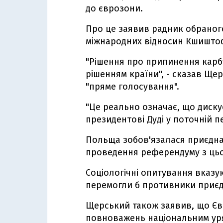
до єврозони.
Про це заявив радник обраног
міжнародних відносин Кшишто
"Рішення про припинення карбу
рішенням країни", - сказав Ще
"пряме голосування".
"Це реально означає, що диску
президентові Дуді у поточній пе
Польща зобов'язалася приєдна
проведення референдуму з цьо
Cоціологічні опитування вказу
перемогли б противники приєд
Щерський також заявив, що Єв
повноважень національним уряд