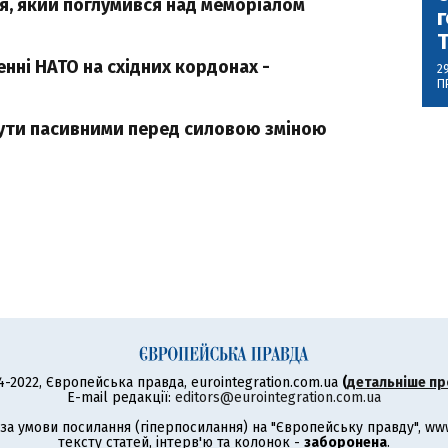
ця, який поглумився над меморіалом
г
нні НАТО на східних кордонах -
2
П
бути пасивними перед силовою зміною
4-2022, Європейська правда, eurointegration.com.ua
(
детальніше пр
E-mail редакції:
editors@eurointegration.com.ua
а умови посилання (гіперпосилання) на "Європейську правду", www.
тексту статей, інтерв'ю та колонок -
заборонена
.