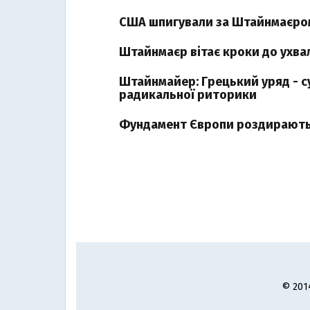
США шпигували за Штайнмаєром
Штайнмаєр вітає кроки до ухва
Штайнмайер: Грецький уряд - сум
радикальної риторики
Фундамент Європи роздирають 
© 201