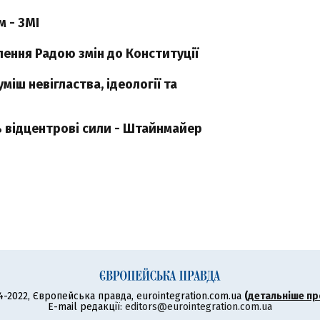
 - ЗМІ
лення Радою змін до Конституції
іш невігластва, ідеології та
відцентрові сили - Штайнмайер
4-2022, Європейська правда, eurointegration.com.ua
(
детальніше пр
E-mail редакції:
editors@eurointegration.com.ua