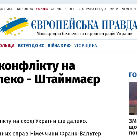
ОЛІТИКА
ЕКОНОМІКА
ЄВРОПА
ФОРУМ
БЛОГИ
ІСТОРИЧНА ПРАВДА
ЖИТТЯ
ЧЕМПІОН
Міжнародна безпека та євроінтеграція України
ОЛЬЩА
ВСТУП ДО ЄС
ВІЙНА З РФ
УГОРЩИНА
конфлікту на
ГО
леко - Штайнмаєр
ЗМ
кту на сході України ще далеко.
що
по
онних справ Німеччини Франк-Вальтер