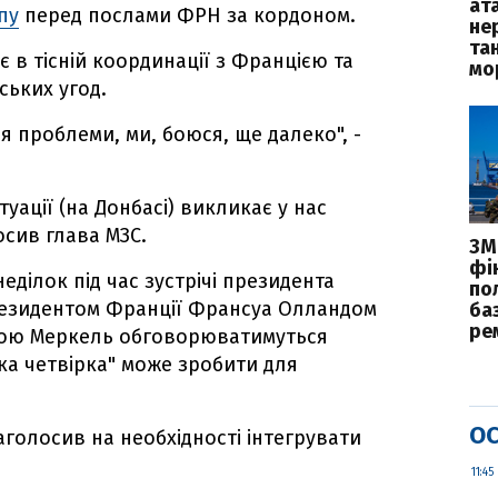
ат
пу
перед послами ФРН за кордоном.
не
та
 в тісній координації з Францією та
мо
ських угод.
я проблеми, ми, боюся, ще далеко", -
туації (на Донбасі) викликає у нас
осив глава МЗС.
ЗМІ
фі
ділок під час зустрічі президента
по
резидентом Франції Франсуа Олландом
ба
ре
лою Меркель обговорюватимуться
ька четвірка" може зробити для
ОС
голосив на необхідності інтегрувати
11:45