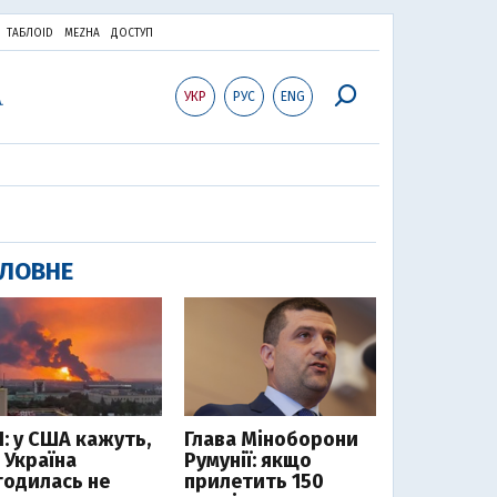
ТАБЛОID
MEZHA
ДОСТУП
УКР
РУС
ENG
ЛОВНЕ
І: у США кажуть,
Глава Міноборони
 Україна
Румунії: якщо
годилась не
прилетить 150