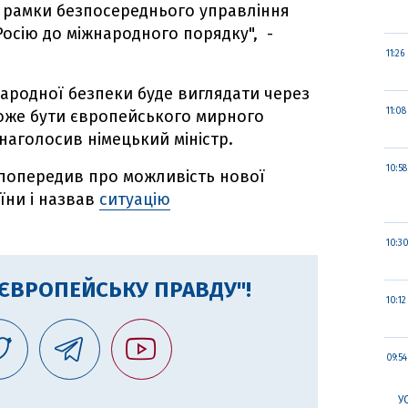
а рамки безпосереднього управління
Росію до міжнародного порядку", -
11:26
народної безпеки буде виглядати через
11:08
 може бути європейського мирного
 наголосив німецький міністр.
10:58
попередив про можливість нової
аїни і назвав
ситуацію
10:3
"ЄВРОПЕЙСЬКУ ПРАВДУ"!
10:12
09:54
У