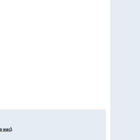
о нас
)
.