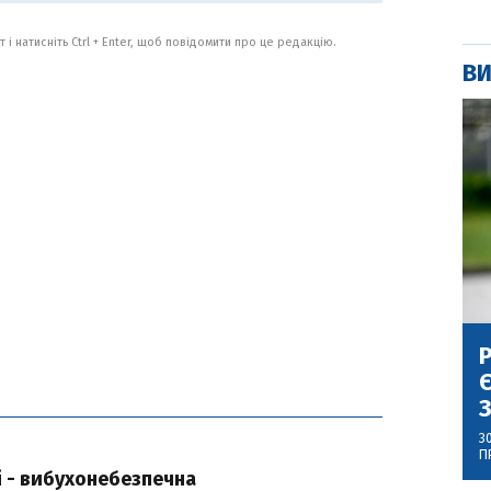
 і натисніть Ctrl + Enter, щоб повідомити про це редакцію.
ВИ
Р
Є
З
3
П
і - вибухонебезпечна