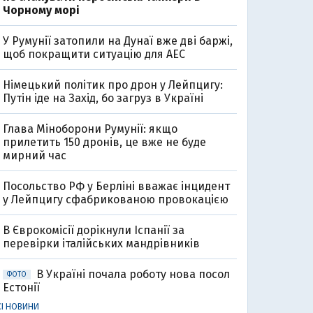
Чорному морі
У Румунії затопили на Дунаї вже дві баржі,
щоб покращити ситуацію для АЕС
Німецький політик про дрон у Лейпцигу:
Путін іде на Захід, бо загруз в Україні
Глава Міноборони Румунії: якщо
прилетить 150 дронів, це вже не буде
мирний час
Посольство РФ у Берліні вважає інцидент
0
у Лейпцигу сфабрикованою провокацією
В Єврокомісії дорікнули Іспанії за
перевірки італійських мандрівників
В Україні почала роботу нова посол
ФОТО
Естонії
СІ НОВИНИ