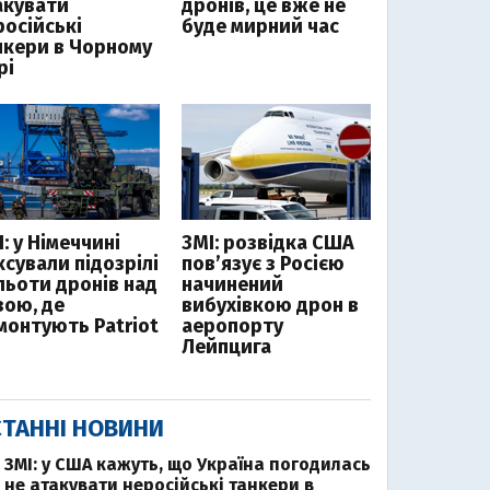
акувати
дронів, це вже не
російські
буде мирний час
нкери в Чорному
рі
: у Німеччині
ЗМІ: розвідка США
ксували підозрілі
пов’язує з Росією
льоти дронів над
начинений
зою, де
вибухівкою дрон в
монтують Patriot
аеропорту
Лейпцига
ТАННІ НОВИНИ
ЗМІ: у США кажуть, що Україна погодилась
не атакувати неросійські танкери в