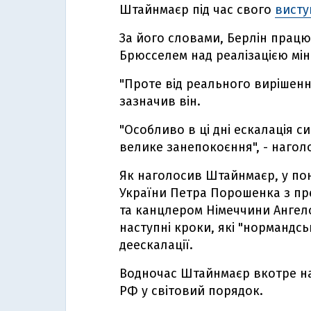
Штайнмаєр під час свого
висту
За його словами, Берлін працює
Брюсселем над реалізацією мін
"Проте від реального вирішенн
зазначив він.
"Особливо в ці дні ескалація си
велике занепокоєння", - нагол
Як наголосив Штайнмаєр, у поне
України Петра Порошенка з п
та канцлером Німеччини Анге
наступні кроки, які "нормандс
деескалації.
Водночас Штайнмаєр вкотре на
РФ у світовий порядок.