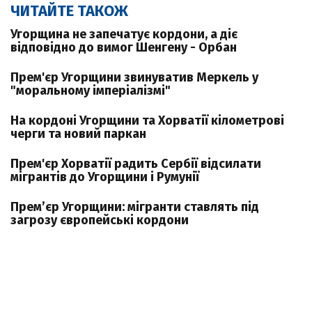
ЧИТАЙТЕ ТАКОЖ
Угорщина не запечатує кордони, а діє
відповідно до вимог Шенгену - Орбан
Прем'єр Угорщини звинуватив Меркель у
"моральному імперіалізмі"
На кордоні Угорщини та Хорватії кілометрові
черги та новий паркан
Прем'єр Хорватії радить Сербії відсилати
мігрантів до Угорщини і Румунії
Прем’єр Угорщини: мігранти ставлять під
загрозу європейські кордони