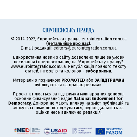
© 2014-2022, Європейська правда, eurointegration.com.ua
(
детальніше про нас
)
.
E-mail редакції:
editors@eurointegration.com.ua
Використання новин з сайту дозволено лише за умови
посилання (гіперпосилання) на "Європейську правду",
www.eurointegration.com.ua. Републікація повного тексту
статей, інтерв'ю та колонок -
заборонена
.
Матеріали з позначкою
PROMOTED
або
ЗА ПІДТРИМКИ
публікуються на правах реклами.
Проєкт втілюється за підтримки міжнародних донорів,
основне фінансування надає
National Endowment for
Democracy
. Донори не мають впливу на зміст публікацій та
можуть із ними не погоджуватися, відповідальність за
оцінки несе виключно редакція.