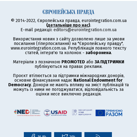
© 2014-2022, Європейська правда, eurointegration.com.ua
(
детальніше про нас
)
.
E-mail редакції:
editors@eurointegration.com.ua
Використання новин з сайту дозволено лише за умови
посилання (гіперпосилання) на "Європейську правду",
www.eurointegration.com.ua. Републікація повного тексту
статей, інтерв'ю та колонок -
заборонена
.
Матеріали з позначкою
PROMOTED
або
ЗА ПІДТРИМКИ
публікуються на правах реклами.
Проєкт втілюється за підтримки міжнародних донорів,
основне фінансування надає
National Endowment for
Democracy
. Донори не мають впливу на зміст публікацій та
можуть із ними не погоджуватися, відповідальність за
оцінки несе виключно редакція.