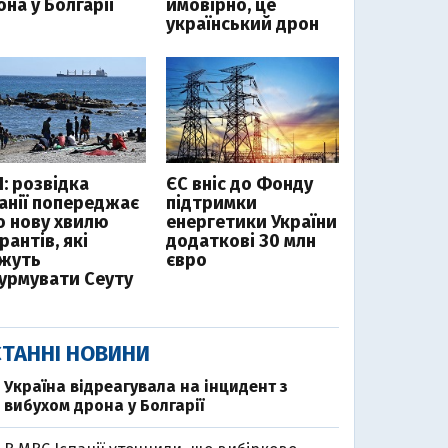
на у Болгарії
ймовірно, це
український дрон
І: розвідка
ЄС вніс до Фонду
панії попереджає
підтримки
о нову хвилю
енергетики України
рантів, які
додаткові 30 млн
жуть
євро
урмувати Сеуту
ТАННІ НОВИНИ
Україна відреагувала на інцидент з
вибухом дрона у Болгарії