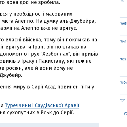
19:31
го вона досі не зробила.
ься у необхідності масованих
міста Алеппо. На думку аль-Джубейра,
19:05
армії на Алеппо вже не врятує.
о власні війська, тому він покликав на
18:44
іг врятувати Іран, він покликав на
допомогло і рух "Хезболлах", він привів
виків з Іраку і Пакистану, які теж не
18:22
в росіян, але й вони йому не
-Джубейр.
18:04
ення миру в Сирії Асад повинен піти у
17:41
ди
Туреччини і Саудівської Аравії
я сухопутних військ до Сирії.
У