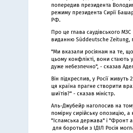
попередив президента Володим
режиму президента Сирії Башар
РФ.
Про це глава саудівського МЗС
виданню Süddeutsche Zeitung,
"Ми вказали росіянам на те, що
цьому конфлікті, вони стають у
дуже небезпечно", - сказав Ад
Він підкреслив, у Росії живуть 
ця країна прагне створити вра
шиїтів?" - сказав міністр.
Аль-Джубейр наголосив на тому,
помірну сирійську опозицію, а
"Ісламська держава" і "Фронт а
для боротьби з ІДІЛ Росія мог