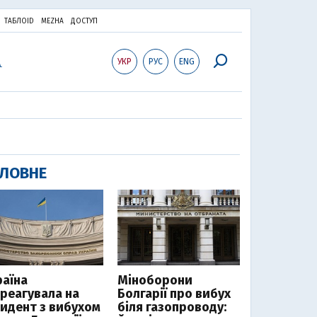
ТАБЛОID
MEZHA
ДОСТУП
УКР
РУС
ENG
ЛОВНЕ
раїна
Міноборони
дреагувала на
Болгарії про вибух
цидент з вибухом
біля газопроводу: