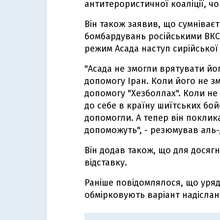
антитерористичної коаліції, чо
Він також заявив, що сумніваєт
бомбардувань російськими ВКС 
режим Асада наступ сирійської 
"Асада не змогли врятувати йог
допомогу Іран. Коли його не зм
допомогу "Хезболлах". Коли не 
до себе в країну шиїтських бойо
допомогли. А тепер він поклика
допоможуть", - резюмував аль
Він додав також, що для досягн
відставку.
Раніше повідомлялося, що уря
обмірковують варіант надісланн