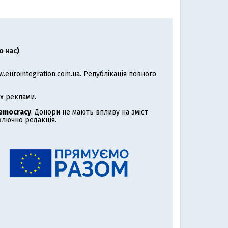
о нас
)
.
eurointegration.com.ua. Републікація повного
х реклами.
Democracy
. Донори не мають впливу на зміст
иключно редакція.