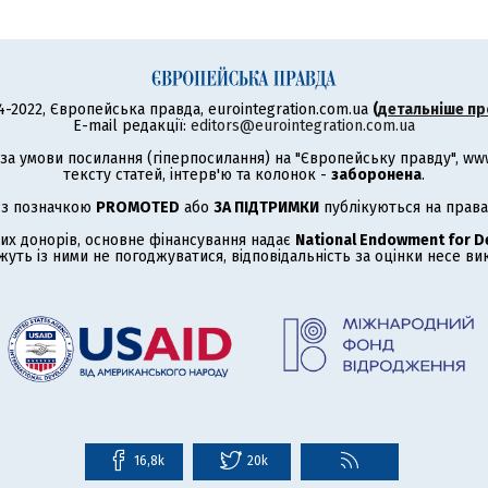
4-2022, Європейська правда, eurointegration.com.ua
(
детальніше пр
E-mail редакції:
editors@eurointegration.com.ua
а умови посилання (гіперпосилання) на "Європейську правду", www.
тексту статей, інтерв'ю та колонок -
заборонена
.
 з позначкою
PROMOTED
або
ЗА ПІДТРИМКИ
публікуються на права
их донорів, основне фінансування надає
National Endowment for 
жуть із ними не погоджуватися, відповідальність за оцінки несе в
16,8k
20k