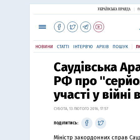
П
НОВИНИ
СТАТТІ
ІНТЕРВ'Ю
АРХІВ
ПОШУК
П
Саудівська Ар
РФ про "серйоз
участі у війні 
СУБОТА, 13 ЛЮТОГО 2016, 17:57
ПОДІЛИТИСЬ:
Міністр закордонних справ Сау