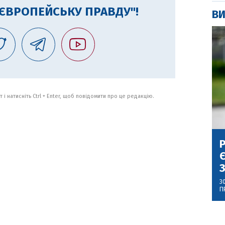
"ЄВРОПЕЙСЬКУ ПРАВДУ"!
ВИ
 і натисніть Ctrl + Enter, щоб повідомити про це редакцію.
Р
Є
З
3
П