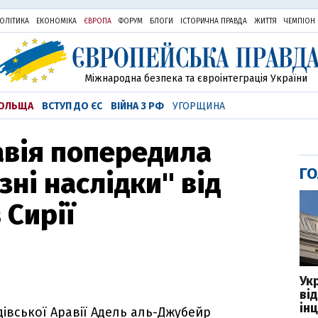
ОЛІТИКА
ЕКОНОМІКА
ЄВРОПА
ФОРУМ
БЛОГИ
ІСТОРИЧНА ПРАВДА
ЖИТТЯ
ЧЕМПІОН
Міжнародна безпека та євроінтеграція України
ОЛЬЩА
ВСТУП ДО ЄС
ВІЙНА З РФ
УГОРЩИНА
авія попередила
ГО
ні наслідки" від
в Сирії
Ук
ві
ін
дівської Аравії Адель аль-Джубейр