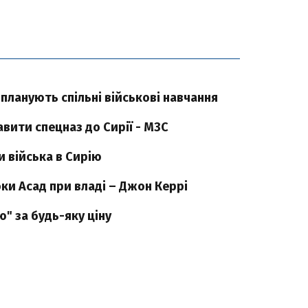
 планують спільні військові навчання
авити спецназ до Сирії - МЗС
и війська в Сирію
оки Асад при владі – Джон Керрі
" за будь-яку ціну