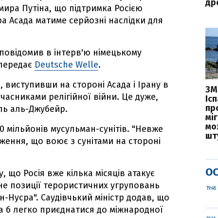
дро
ира Путіна, що підтримка Росією
а Асада матиме серйозні наслідки для
 повідомив в інтерв'ю німецькому
 передає
Deutsche Welle
.
, виступивши на стороні Асада і Ірану в
ЗМ
часниками релігійної війни. Це дуже,
Іс
пр
ель аль-Джубейр.
міг
мо
20 мільйонів мусульман-сунітів. "Невже
шт
ження, що воює з сунітами на стороні
ОС
 що Росія вже кілька місяців атакує
 не позиції терористичних угруповань
19:48
н-Нусра". Саудівчький міністр додав, що
ла б легко приєднатися до міжнародної