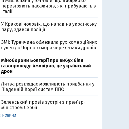
В МВС Іспанії уточнили, що вибірково
перевіряють пасажирів, які прибувають з
Італії
У Кракові чоловік, що напав на українську
пару, здався поліції
ЗМІ: Туреччина обмежила рух комерційних
суден до Чорного моря через атаки дронів
Міноборони Болгарії про вибух біля
газопроводу: ймовірно, це український
дрон
Литва розглядає можливість придбання у
Південній Кореї систем ППО
Зеленський провів зустріч з прем'єр-
міністром Сербії
СІ НОВИНИ