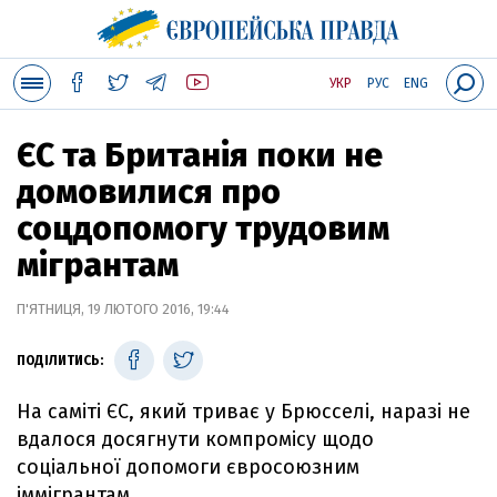
УКР
РУС
ENG
ЄС та Британія поки не
домовилися про
соцдопомогу трудовим
мігрантам
П'ЯТНИЦЯ, 19 ЛЮТОГО 2016, 19:44
ПОДІЛИТИСЬ:
На саміті ЄС, який триває у Брюсселі, наразі не
вдалося досягнути компромісу щодо
соціальної допомоги євросоюзним
іммігрантам.