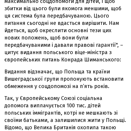
максимально соцдопомоги для дітей, і щоб
збитки від цього були якомога меншими, щоб
ця система була передбачуваною. Цього
питання сьогодні не вдасться вирішити. Нам
йдеться, щоб окреслити основні тези цих
нових положень, щоб вони були
передбачуваними і давали правові гарантії", –
цитує видання польського віце-міністра з
європейських питань Конрада Шиманського:
Видання відзначає, що Польща та країни
Вишеградської групи пропонують встановити
обмеження у соцдопомозі на п’ять років.
Так, у Європейському Союзі соціальна
допомога виплачується 100 тис. дітей
польських іммігрантів, котрі не мешкають зі
своїми батьками, а залишилися жити у Польщі.
Відомо, що Велика Британія охопила такою