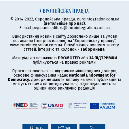
© 2014-2022, Європейська правда, eurointegration.com.ua
(
детальніше про нас
)
.
E-mail редакції:
editors@eurointegration.com.ua
Використання новин з сайту дозволено лише за умови
посилання (гіперпосилання) на "Європейську правду",
www.eurointegration.com.ua. Републікація повного тексту
статей, інтерв'ю та колонок -
заборонена
.
Матеріали з позначкою
PROMOTED
або
ЗА ПІДТРИМКИ
публікуються на правах реклами.
Проєкт втілюється за підтримки міжнародних донорів,
основне фінансування надає
National Endowment for
Democracy
. Донори не мають впливу на зміст публікацій та
можуть із ними не погоджуватися, відповідальність за
оцінки несе виключно редакція.
16,8k
20k