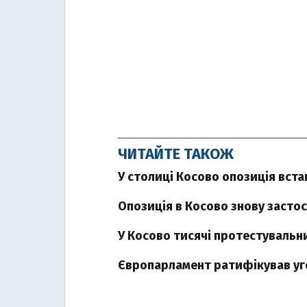
ЧИТАЙТЕ ТАКОЖ
У столиці Косово опозиція вста
Опозиція в Косово знову застос
У Косово тисячі протестувальн
Європарламент ратифікував уго