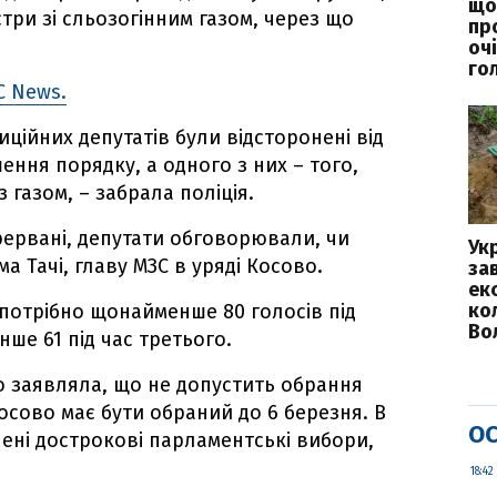
що
три зі сльозогінним газом, через що
пр
оч
го
C News.
ційних депутатів були відсторонені від
шення порядку, а одного з них – того,
 газом, – забрала поліція.
ерервані, депутати обговорювали, чи
Ук
 Тачі, главу МЗС в уряді Косово.
за
екс
ко
потрібно щонайменше 80 голосів під
Во
ше 61 під час третього.
 заявляла, що не допустить обрання
осово має бути обраний до 6 березня. В
ОС
ені дострокові парламентські вибори,
18:42