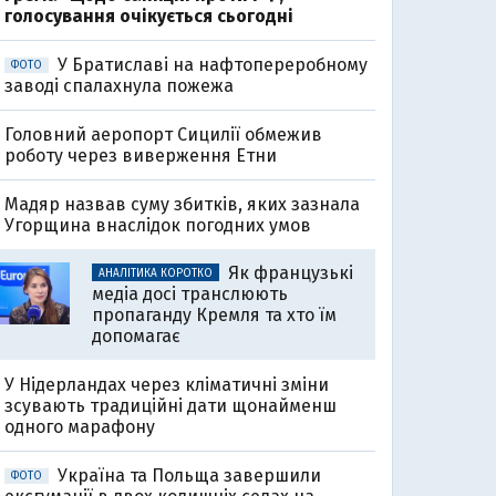
голосування очікується сьогодні
У Братиславі на нафтопереробному
ФОТО
заводі спалахнула пожежа
Головний аеропорт Сицилії обмежив
роботу через виверження Етни
Мадяр назвав суму збитків, яких зазнала
Угорщина внаслідок погодних умов
Як французькі
АНАЛІТИКА КОРОТКО
медіа досі транслюють
пропаганду Кремля та хто їм
допомагає
У Нідерландах через кліматичні зміни
зсувають традиційні дати щонайменш
одного марафону
Україна та Польща завершили
ФОТО