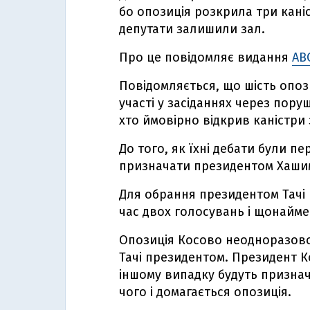
бо опозиція розкрила три каніс
депутати залишили зал.
Про це повідомляє видання
AB
Повідомляється, що шість опози
участі у засіданнях через пору
хто ймовірно відкрив каністри з
До того, як їхні дебати були п
призначати президентом Хашима
Для обрання президентом Тачі 
час двох голосувань і щонаймен
Опозиція Косово неодноразово
Тачі президентом. Президент К
іншому випадку будуть признач
чого і домагається опозиція.