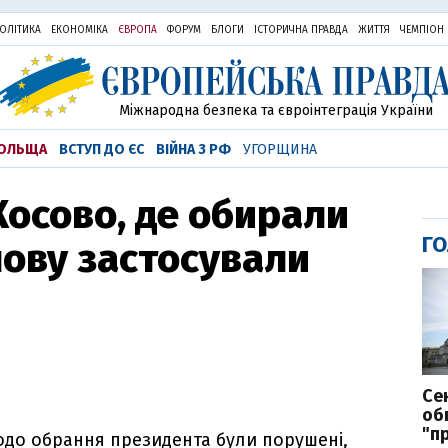
ОЛІТИКА
ЕКОНОМІКА
ЄВРОПА
ФОРУМ
БЛОГИ
ІСТОРИЧНА ПРАВДА
ЖИТТЯ
ЧЕМПІОН
Міжнародна безпека та євроінтеграція України
ОЛЬЩА
ВСТУП ДО ЄС
ВІЙНА З РФ
УГОРЩИНА
Косово, де обирали
ГО
нову застосували
Се
об
"п
одо обрання президента були порушені,