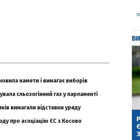
У
ВИ
новила намети і вимагає виборів
увала сльозогінний газ у парламенті
иків вимагали відставки уряду
Р
ду про асоціацію ЄС з Косово
Є
З