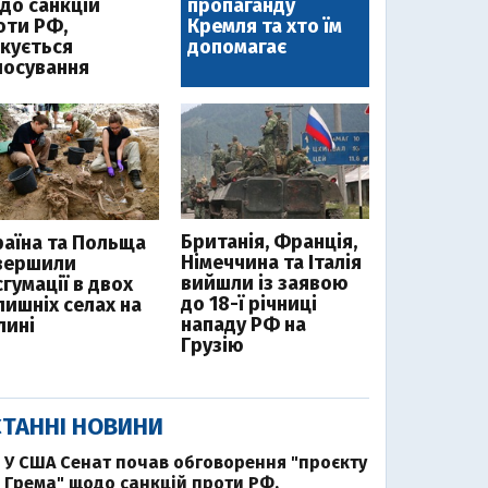
до санкцій
пропаганду
оти РФ,
Кремля та хто їм
ікується
допомагає
лосування
Британія, Франція,
раїна та Польща
Німеччина та Італія
вершили
вийшли із заявою
гумації в двох
до 18-ї річниці
лишніх селах на
нападу РФ на
лині
Грузію
ТАННІ НОВИНИ
У США Сенат почав обговорення "проєкту
Грема" щодо санкцій проти РФ,