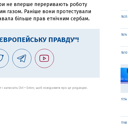
ери не вперше переривають роботу
им газом. Раніше вони протестували
18:35
давала більше прав етнічним сербам.
18:14
"ЄВРОПЕЙСЬКУ ПРАВДУ"!
18:10
 і натисніть Ctrl + Enter, щоб повідомити про це редакцію.
17:54
17:48