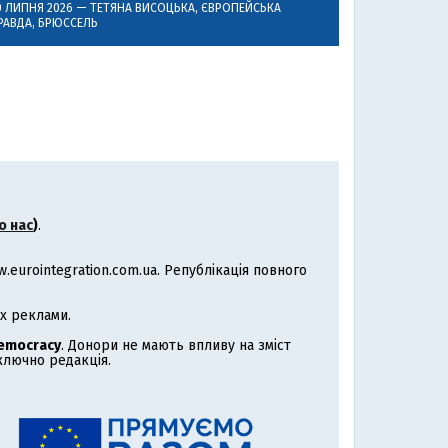
0 ЛИПНЯ 2026 —
ТЕТЯНА ВИСОЦЬКА
, ЄВРОПЕЙСЬКА
РАВДА, БРЮССЕЛЬ
о нас
)
.
eurointegration.com.ua. Републікація повного
х реклами.
Democracy
. Донори не мають впливу на зміст
иключно редакція.