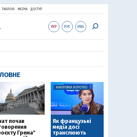
ТАБЛОID
MEZHA
ДОСТУП
УКР
РУС
ENG
ЛОВНЕ
АНАЛІТИКА КОРОТКО
нат почав
Як французькі
говорення
медіа досі
роєкту Грема"
транслюють