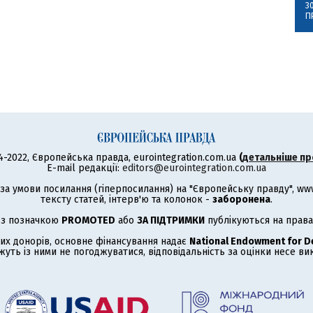
3
П
4-2022, Європейська правда, eurointegration.com.ua
(
детальніше пр
E-mail редакції:
editors@eurointegration.com.ua
а умови посилання (гіперпосилання) на "Європейську правду", www.
тексту статей, інтерв'ю та колонок -
заборонена
.
 з позначкою
PROMOTED
або
ЗА ПІДТРИМКИ
публікуються на права
их донорів, основне фінансування надає
National Endowment for 
жуть із ними не погоджуватися, відповідальність за оцінки несе в