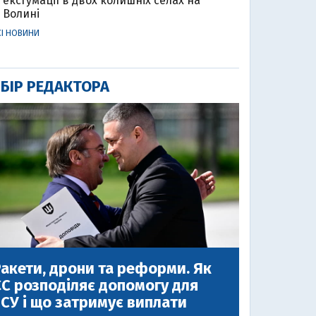
ексгумації в двох колишніх селах на
Волині
СІ НОВИНИ
БІР РЕДАКТОРА
акети, дрони та реформи. Як
С розподіляє допомогу для
СУ і що затримує виплати