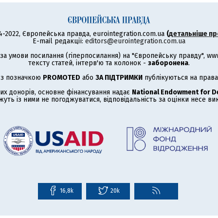
4-2022, Європейська правда, eurointegration.com.ua
(
детальніше пр
E-mail редакції:
editors@eurointegration.com.ua
а умови посилання (гіперпосилання) на "Європейську правду", www.
тексту статей, інтерв'ю та колонок -
заборонена
.
 з позначкою
PROMOTED
або
ЗА ПІДТРИМКИ
публікуються на права
их донорів, основне фінансування надає
National Endowment for 
жуть із ними не погоджуватися, відповідальність за оцінки несе в
16,8k
20k