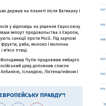
их держав на планеті після Ватикану і
17:07
16:53
Росія у відповідь на рішення Євросоюзу
ивши імпорт продовольства з Європи,
ують санкції проти Росії. Під харчові
16:48
 і фрукти, риба, молоко і молочна
і м'ясо птиці.
РФВолодимир Путін продовжив ембарго
16:25
 російський уряд доповнив список
Албанією, Ісландією, Ліхтенштейном і
15:45
15:15
"ЄВРОПЕЙСЬКУ ПРАВДУ"!
У