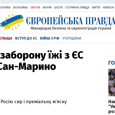
ОЛІТИКА
ЕКОНОМІКА
ЄВРОПА
ФОРУМ
БЛОГИ
ІСТОРИЧНА ПРАВДА
ЖИТТЯ
ЧЕМПІОН
Міжнародна безпека та євроінтеграція України
ОЛЬЩА
ВСТУП ДО ЄС
ВІЙНА З РФ
УГОРЩИНА
заборону їжі з ЄС
ГО
 Сан-Марино
На
Росію сир і преміальну м’ясну
"У
ро