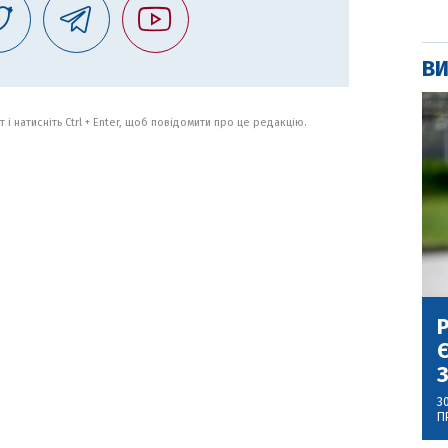
ВИ
 і натисніть Ctrl + Enter, щоб повідомити про це редакцію.
Р
Є
З
3
П