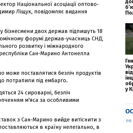
до
ктор Національної асоціації оптово-
б’
димир Ліщук, повідомляє видання
По
ду бізнесмени двох держав підпишуть 18
омічному форумі держав-учасниць СНД,
ального розвитку і міжнародного
 республіки Сан-Марино Антонелла
Ге
Ук
ві
но може поставлятися безліч продуктів
ін
о потрапили під ембарго.
об
у 
дяться 24 сироварні, безліч
опченням м'яса за особливими
ОС
ставок з Сан-Марино вийде витіснити з
17:12
поставляються в країну нелегально, в