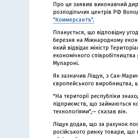
Про це заявив виконавчий дире
розподільчих центрів РФ Воло
"Коммерсантъ".
Планується, що відповідну уго
березня на Міжнародному екон
який відвідає міністр Територі
економічного співробітництва
Мулароні.
Як зазначив Ліщук, з Сан-Мари
європейського виробництва, щ
"На території республіки знахо
підприємств, що займаються к
технологіями",— сказав він.
Ліщук додав, що за рахунок по
російського ринку товари, що 