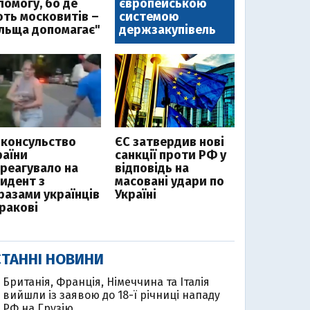
помогу, бо де
європейською
ють московитів –
системою
льща допомагає"
держзакупівель
нконсульство
ЄС затвердив нові
раїни
санкції проти РФ у
дреагувало на
відповідь на
цидент з
масовані удари по
разами українців
Україні
Кракові
ТАННІ НОВИНИ
Британія, Франція, Німеччина та Італія
вийшли із заявою до 18-ї річниці нападу
РФ на Грузію