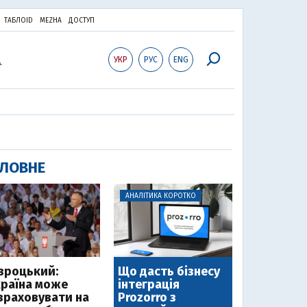
ТАБЛОID
MEZHA
ДОСТУП
УКР
РУС
ENG
ЛОВНЕ
АНАЛІТИКА КОРОТКО
вроцький:
Що дасть бізнесу
країна може
інтеграція
зраховувати на
Prozorro з