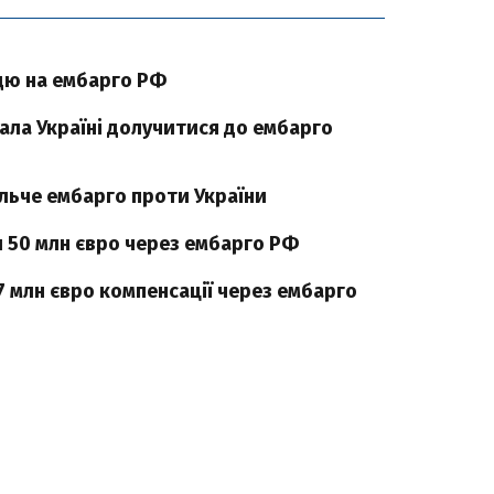
ддю на ембарго РФ
ала Україні долучитися до ембарго
ольче ембарго проти України
 50 млн євро через ембарго РФ
 млн євро компенсації через ембарго