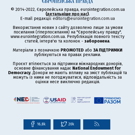
© 2014-2022, Європейська правда, eurointegration.com.ua
(
детальніше про нас
)
.
E-mail редакції:
editors@eurointegration.com.ua
Використання новин з сайту дозволено лише за умови
посилання (гіперпосилання) на "Європейську правду",
www.eurointegration.com.ua. Републікація повного тексту
статей, інтерв'ю та колонок -
заборонена
.
Матеріали з позначкою
PROMOTED
або
ЗА ПІДТРИМКИ
публікуються на правах реклами.
Проєкт втілюється за підтримки міжнародних донорів,
основне фінансування надає
National Endowment for
Democracy
. Донори не мають впливу на зміст публікацій та
можуть із ними не погоджуватися, відповідальність за
оцінки несе виключно редакція.
16,8k
20k