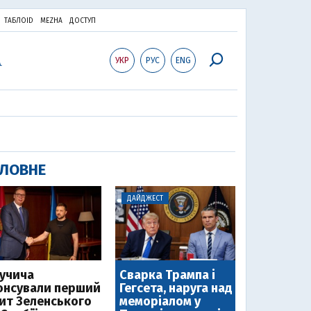
ТАБЛОID
MEZHA
ДОСТУП
УКР
РУС
ENG
ЛОВНЕ
ДАЙДЖЕСТ
Вучича
Сварка Трампа і
онсували перший
Гегсета, наруга над
зит Зеленського
меморіалом у