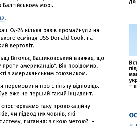
до 
в Балтійському морі.
ща
.
ачі Су-24 кілька разів промайнули на
ського есмінця USS Donald Cook, на
ий вертоліт.
льщі Вітольд Ващиковський вважає, що
Вс
му проти американців". Він повідомив,
пі
кті з американським союзником.
ма
укр
ся перемовини про спільну відповідь.
– 
був вже не перший такий інцидент.
 спостерігаємо таку провокаційну
ків, чи підводних човнів, які
ОС
истему, питання: з якою метою?" -
22:03