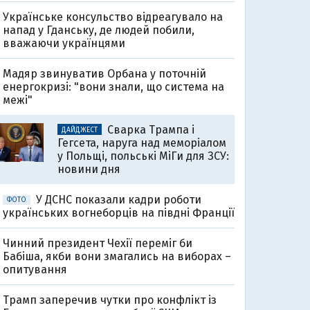
Українське консульство відреагувало на
напад у Гданську, де людей побили,
вважаючи українцями
Мадяр звинуватив Орбана у поточній
енергокризі: "вони знали, що система на
межі"
Сварка Трампа і
ДАЙДЖЕСТ
Гегсета, наруга над меморіалом
у Польщі, польські МіГи для ЗСУ:
новини дня
У ДСНС показали кадри роботи
ФОТО
українських вогнеборців на півдні Франції
Чинний президент Чехії переміг би
Бабіша, якби вони змагались на виборах –
опитування
Трамп заперечив чутки про конфлікт із