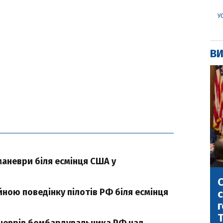
У
ВИ
маневри біля есмінця США у
С
ною поведінку пілотів РФ біля есмінця
с
г