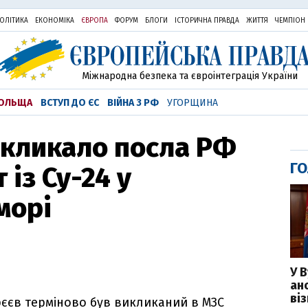
ОЛІТИКА
ЕКОНОМІКА
ЄВРОПА
ФОРУМ
БЛОГИ
ІСТОРИЧНА ПРАВДА
ЖИТТЯ
ЧЕМПІОН
Міжнародна безпека та євроінтеграція України
ОЛЬЩА
ВСТУП ДО ЄС
ВІЙНА З РФ
УГОРЩИНА
икликало посла РФ
ГО
 із Су-24 у
морі
У 
ан
ві
рєєв терміново був викликаний в МЗС