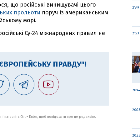
ся, що російські винищувачі цього
21:49
зьких прольоти
поруч із американським
йському морі.
осійські Су-24 міжнародних правил не
21:23
"ЄВРОПЕЙСЬКУ ПРАВДУ"!
20:44
20:25
 і натисніть Ctrl + Enter, щоб повідомити про це редакцію.
20:25