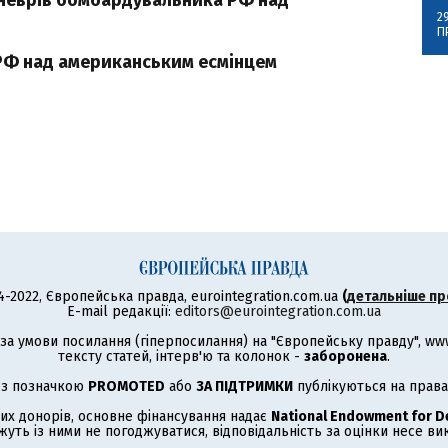
неврів бомбардувальника РФ над
2
П
 РФ над американським есмінцем
4-2022, Європейська правда, eurointegration.com.ua
(
детальніше пр
E-mail редакції:
editors@eurointegration.com.ua
а умови посилання (гіперпосилання) на "Європейську правду", www.
тексту статей, інтерв'ю та колонок -
заборонена
.
 з позначкою
PROMOTED
або
ЗА ПІДТРИМКИ
публікуються на права
их донорів, основне фінансування надає
National Endowment for 
жуть із ними не погоджуватися, відповідальність за оцінки несе в