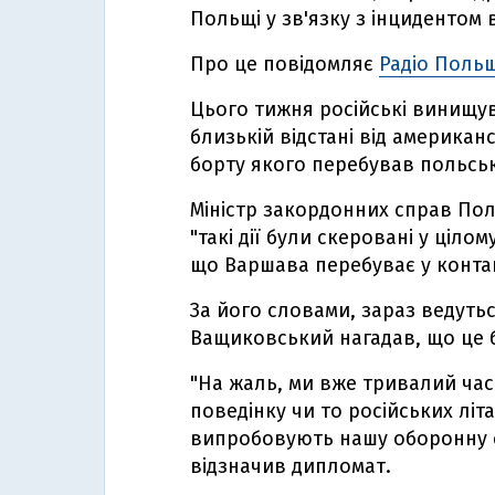
Польщі у зв'язку з інцидентом 
Про це повідомляє
Радіо Поль
Цього тижня російські винищув
близькій відстані від американ
борту якого перебував польськ
Міністр закордонних справ По
"такі дії були скеровані у ціло
що Варшава перебуває у конта
За його словами, зараз ведуть
Ващиковський нагадав, що це 
"На жаль, ми вже тривалий час
поведінку чи то російських літа
випробовують нашу оборонну с
відзначив дипломат.