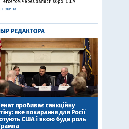
Гегсетом через запаси зброї США
СІ НОВИНИ
БІР РЕДАКТОРА
енат пробиває санкційну
тіну: яке покарання для Росії
отують США і якою буде роль
Трампа