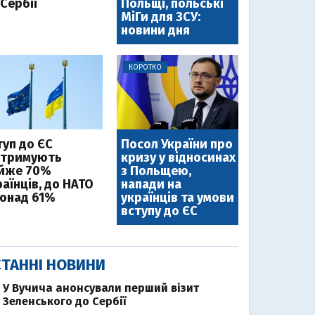
Сербії
Польщі, польські
МіГи для ЗСУ:
новини дня
КОРОТКО
туп до ЄС
Посол України про
дтримують
кризу у відносинах
йже 70%
з Польщею,
аїнців, до НАТО
напади на
понад 61%
українців та умови
вступу до ЄС
ТАННІ НОВИНИ
У Вучича анонсували перший візит
Зеленського до Сербії