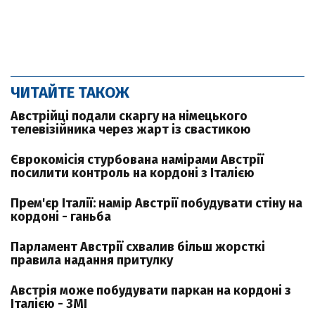
ЧИТАЙТЕ ТАКОЖ
Австрійці подали скаргу на німецького
телевізійника через жарт із свастикою
Єврокомісія стурбована намірами Австрії
посилити контроль на кордоні з Італією
Прем'єр Італії: намір Австрії побудувати стіну на
кордоні - ганьба
Парламент Австрії схвалив більш жорсткі
правила надання притулку
Австрія може побудувати паркан на кордоні з
Італією - ЗМІ