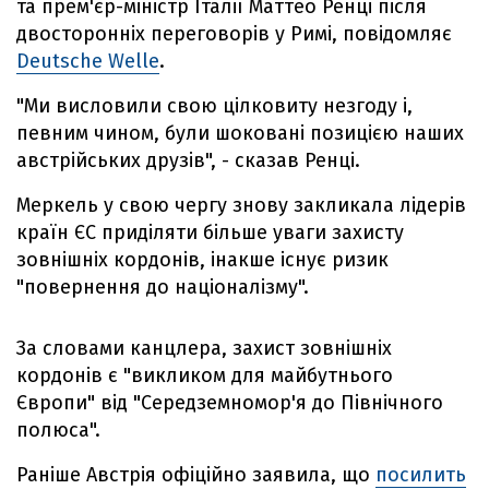
та прем'єр-міністр Італії Маттео Ренці після
двосторонніх переговорів у Римі, повідомляє
Deutsche Welle
.
"Ми висловили свою цілковиту незгоду і,
певним чином, були шоковані позицією наших
австрійських друзів", - сказав Ренці.
Меркель у свою чергу знову закликала лідерів
країн ЄС приділяти більше уваги захисту
зовнішніх кордонів, інакше існує ризик
"повернення до націоналізму".
За словами канцлера, захист зовнішніх
кордонів є "викликом для майбутнього
Європи" від "Середземномор'я до Північного
полюса".
Раніше Австрія офіційно заявила, що
посилить