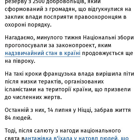
резерву з 2500 добровольців, який
сформований з громадян, що відгукнулися на
заклик влади посприяти правоохоронцям в
охороні порядку.
Нагадаємо, минулого тижня Національні збори
проголосували за законопроект, яким
надзвичайний стан в країні
продовжується ще
на півроку.
На такі кроки французька влада вирішила піти
після низки терактів, організованих
ісламістами на території країни, що призвели
до численних жертв.
Останній з них, 14 липня у Ніцці, забрав життя
84 людей.
Тоді, після салюту з нагоди національного
свята в
антажівка в'їхала у натовп людей, що