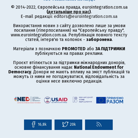
© 2014-2022, Європейська правда, eurointegration.com.ua
(
детальніше про нас
)
.
E-mail редакції:
editors@eurointegration.com.ua
Використання новин з сайту дозволено лише за умови
посилання (гіперпосилання) на "Європейську правду",
www.eurointegration.com.ua. Републікація повного тексту
статей, інтерв'ю та колонок -
заборонена
.
Матеріали з позначкою
PROMOTED
або
ЗА ПІДТРИМКИ
публікуються на правах реклами.
Проєкт втілюється за підтримки міжнародних донорів,
основне фінансування надає
National Endowment for
Democracy
. Донори не мають впливу на зміст публікацій та
можуть із ними не погоджуватися, відповідальність за
оцінки несе виключно редакція.
16,8k
20k