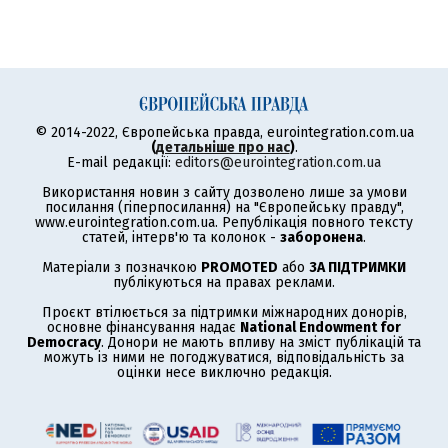
© 2014-2022, Європейська правда, eurointegration.com.ua
(
детальніше про нас
)
.
E-mail редакції:
editors@eurointegration.com.ua
Використання новин з сайту дозволено лише за умови
посилання (гіперпосилання) на "Європейську правду",
www.eurointegration.com.ua. Републікація повного тексту
статей, інтерв'ю та колонок -
заборонена
.
Матеріали з позначкою
PROMOTED
або
ЗА ПІДТРИМКИ
публікуються на правах реклами.
Проєкт втілюється за підтримки міжнародних донорів,
основне фінансування надає
National Endowment for
Democracy
. Донори не мають впливу на зміст публікацій та
можуть із ними не погоджуватися, відповідальність за
оцінки несе виключно редакція.