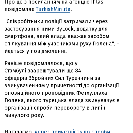
Про це з посиланням на агенцію İhlas
повідомляє
TurkishMinute
.
"Співробітники поліції затримали через
застосування ними ByLock, додатку для
смартфона, який влада вважає засобом
спілкування між учасниками руху Гюлена", –
йдеться у повідмоленні.
Раніше повідомлялося, що у
Стамбулі заарештували ще 84
офіцерів Збройних Сил Туреччини за
звинуваченням у причетності до організації
опозиційного проповідник Фетхуллаха
Гюлена, якого турецька влада звинувачує в
організації спроби перевороту в липін
минулого року.
Нагадаємо,
через причетність до спроби