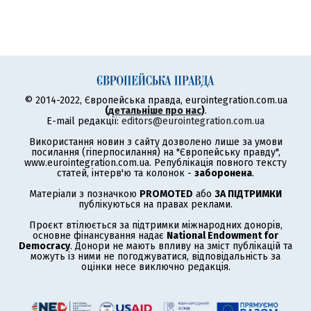
© 2014-2022, Європейська правда, eurointegration.com.ua
(
детальніше про нас
)
.
E-mail редакції:
editors@eurointegration.com.ua
Використання новин з сайту дозволено лише за умови
посилання (гіперпосилання) на "Європейську правду",
www.eurointegration.com.ua. Републікація повного тексту
статей, інтерв'ю та колонок -
заборонена
.
Матеріали з позначкою
PROMOTED
або
ЗА ПІДТРИМКИ
публікуються на правах реклами.
Проєкт втілюється за підтримки міжнародних донорів,
основне фінансування надає
National Endowment for
Democracy
. Донори не мають впливу на зміст публікацій та
можуть із ними не погоджуватися, відповідальність за
оцінки несе виключно редакція.