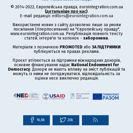
© 2014-2022, Європейська правда, eurointegration.com.ua
(
детальніше про нас
)
.
E-mail редакції:
editors@eurointegration.com.ua
Використання новин з сайту дозволено лише за умови
посилання (гіперпосилання) на "Європейську правду",
www.eurointegration.com.ua. Републікація повного тексту
статей, інтерв'ю та колонок -
заборонена
.
Матеріали з позначкою
PROMOTED
або
ЗА ПІДТРИМКИ
публікуються на правах реклами.
Проєкт втілюється за підтримки міжнародних донорів,
основне фінансування надає
National Endowment for
Democracy
. Донори не мають впливу на зміст публікацій та
можуть із ними не погоджуватися, відповідальність за
оцінки несе виключно редакція.
16,8k
20k