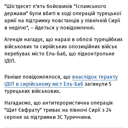
"Шістдесят п'ять бойовиків "Ісламського
держави" були вбиті в ході операцій турецької
армії на підтримку повстанців у північній Сирії
в неділю", – йдеться у повідомленні.
Агенція нагадує, що наразі в облозі турецйбких
військових та сирійських опозиційних військ
перебуває місто Ель-Баб, що підконтрольне
ІДІЛ.
Раніше повідомлялося, що
внаслідок теракту
ІДІЛ в сирійському міст Ель-Баб
загинули 5
турецьких військових.
Нагадаємо, що антитерористична операція
"Щит Євфрату" триває на півночі Сирії з 24
серпня за підтримки ЗС Туреччини.