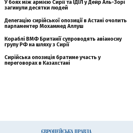
У боях між армією Сирії та ІДІЛ у Дейр Аль-Зорі
загинули десятки людей
Делегацію сирійської опозиції в Астані очолить
парламентер Мохаммед Аллуш
Кораблі ВМФ Британії супроводять авіаносну
групу РФ на шляху з Сирії
Сирійська опозиція братиме участь у
переговорах в Казахстані