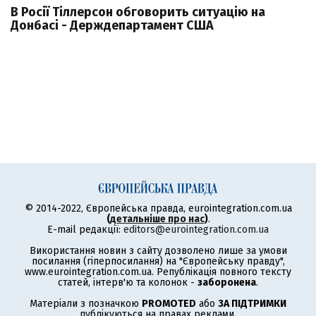
В Росії Тіллерсон обговорить ситуацію на
Донбасі - Держдепартамент США
© 2014-2022, Європейська правда, eurointegration.com.ua
(
детальніше про нас
)
.
E-mail редакції:
editors@eurointegration.com.ua
Використання новин з сайту дозволено лише за умови
посилання (гіперпосилання) на "Європейську правду",
www.eurointegration.com.ua. Републікація повного тексту
статей, інтерв'ю та колонок -
заборонена
.
Матеріали з позначкою
PROMOTED
або
ЗА ПІДТРИМКИ
публікуються на правах реклами.