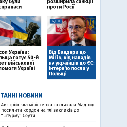
таку були
розширила санкції
єприпаси
проти Росії
ВІДЕО
сол України:
Від Бандери до
льща готує 50-й
МіГів, від нападів
кет військової
на українців до ЄС:
помоги Україні
інтерв'ю посла у
Польщі
ТАННІ НОВИНИ
Австрійська міністерка закликала Мадрид
посилити кордон на тлі закликів до
"штурму" Сеути