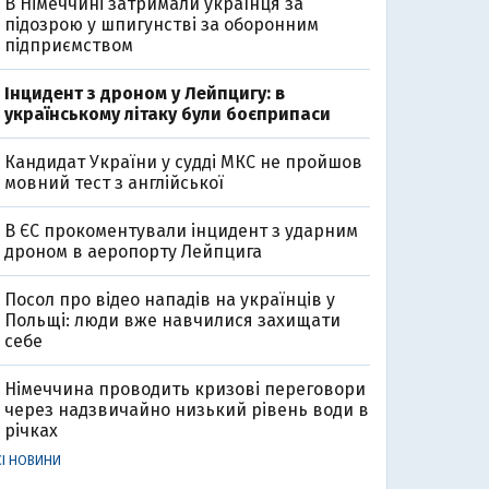
В Німеччині затримали українця за
підозрою у шпигунстві за оборонним
підприємством
Інцидент з дроном у Лейпцигу: в
українському літаку були боєприпаси
Кандидат України у судді МКС не пройшов
мовний тест з англійської
В ЄС прокоментували інцидент з ударним
дроном в аеропорту Лейпцига
Посол про відео нападів на українців у
Польщі: люди вже навчилися захищати
себе
Німеччина проводить кризові переговори
через надзвичайно низький рівень води в
річках
СІ НОВИНИ