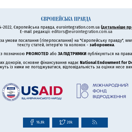
4-2022, Європейська правда, eurointegration.com.ua
(
детальніше пр
E-mail редакції:
editors@eurointegration.com.ua
а умови посилання (гіперпосилання) на "Європейську правду", www.
тексту статей, інтерв'ю та колонок -
заборонена
.
 з позначкою
PROMOTED
або
ЗА ПІДТРИМКИ
публікуються на права
их донорів, основне фінансування надає
National Endowment for 
жуть із ними не погоджуватися, відповідальність за оцінки несе в
16,8k
20k