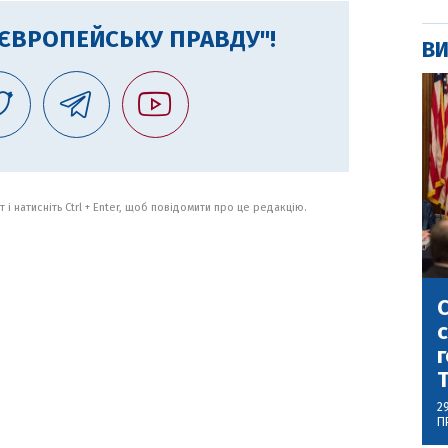
"ЄВРОПЕЙСЬКУ ПРАВДУ"!
ВИ
 і натисніть Ctrl + Enter, щоб повідомити про це редакцію.
С
с
г
2
П