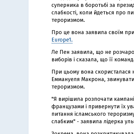
суперника в боротьбі за прези
слабкості, коли йдеться про п
тероризмом.
Про це вона заявила своїм при
Europe1.
Ле Пен заявила, що не розчар
виборів і сказала, що її команд
При цьому вона скористалася 
Еммануеля Макрона, звинувати
тероризмом.
"Я вирішила розпочати кампані
французами і привернути їх ув
питання ісламського тероризму
слабким" - заявила лідерка ул
Зокрема, вона розкритикувала 