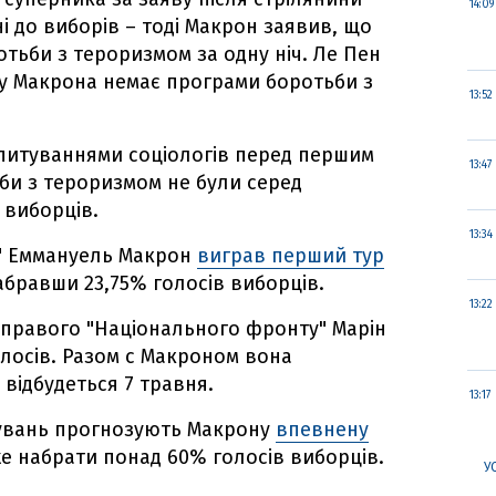
14:09
і до виборів – тоді Макрон заявив, що
тьби з тероризмом за одну ніч. Ле Пен
 у Макрона немає програми боротьби з
13:52
опитуваннями соціологів перед першим
13:47
би з тероризмом не були серед
 виборців.
13:34
!" Еммануель Макрон
виграв перший тур
набравши 23,75% голосів виборців.
13:22
раправого "Національного фронту" Марін
олосів. Разом с Макроном вона
 відбудеться 7 травня.
13:17
тувань прогнозують Макрону
впевнену
же набрати понад 60% голосів виборців.
У