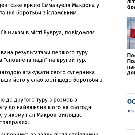
лі
дентське крісло Еммануеля Макрона у
бо
итання боротьби з ісламським
бічникам в місті Рувруа, повідомляє
ована результатами першого туру
По
а "сповнена надії" на другий тур.
По
па
нагодою атакувати свого суперника
до
вши його у слабкості щодо боротьби з
ю до другого туру з розмов з
ОС
агу до найважливішого на сьогодні
14:16
, у якому пан Макрон виглядає
ьтраправих.
суперника за заяву після стрілянини