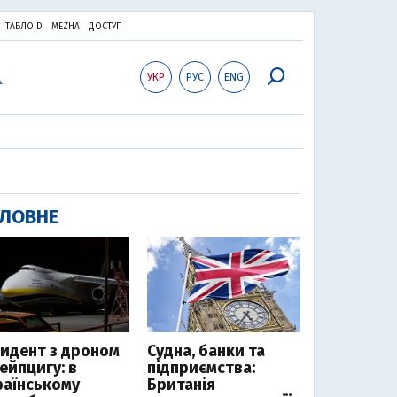
ТАБЛОID
MEZHA
ДОСТУП
УКР
РУС
ENG
ЛОВНЕ
цидент з дроном
Судна, банки та
ейпцигу: в
підприємства:
раїнському
Британія