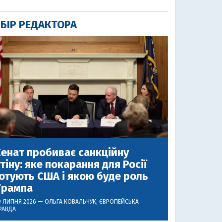
БІР РЕДАКТОРА
енат пробиває санкційну
тіну: яке покарання для Росії
отують США і якою буде роль
Трампа
9 ЛИПНЯ 2026 —
ОЛЬГА КОВАЛЬЧУК
, ЄВРОПЕЙСЬКА
РАВДА