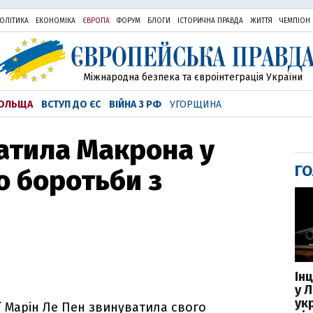
ОЛІТИКА
ЕКОНОМІКА
ЄВРОПА
ФОРУМ
БЛОГИ
ІСТОРИЧНА ПРАВДА
ЖИТТЯ
ЧЕМПІОН
Міжнародна безпека та євроінтеграція України
ОЛЬЩА
ВСТУП ДО ЄС
ВІЙНА З РФ
УГОРЩИНА
атила Макрона у
ГО
о боротьби з
Ін
у Л
ук
 Марін Ле Пен звинуватила свого