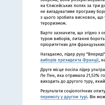
на Єлисейських полях за три дн
не вигадуватиме програму боро
з цього зробила висновок, що
тероризмом.
Варто зазначити, що згідно з 
туром виборів, питання бороть
пріоритетних для французьких
Нагадаємо, лідер руху "Вперед
виборів президента Франції
, 
Друге місце посіла лідер ульт
Ле Пен, яка отримала 21,53% г
виходить до другого туру, який
Результати соціологічних опи
перемогу у другом турі
. Він мо