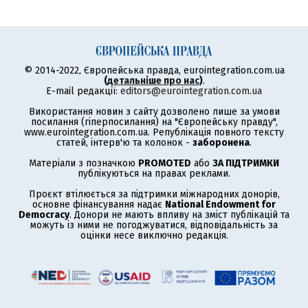
© 2014-2022, Європейська правда, eurointegration.com.ua
(
детальніше про нас
)
.
E-mail редакції:
editors@eurointegration.com.ua
Використання новин з сайту дозволено лише за умови
посилання (гіперпосилання) на "Європейську правду",
www.eurointegration.com.ua. Републікація повного тексту
статей, інтерв'ю та колонок -
заборонена
.
Матеріали з позначкою
PROMOTED
або
ЗА ПІДТРИМКИ
публікуються на правах реклами.
Проєкт втілюється за підтримки міжнародних донорів,
основне фінансування надає
National Endowment for
Democracy
. Донори не мають впливу на зміст публікацій та
можуть із ними не погоджуватися, відповідальність за
оцінки несе виключно редакція.