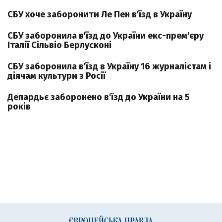
СБУ хоче заборонити Ле Пен в'їзд в Україну
СБУ заборонила в'їзд до України екс-прем'єру
Італії Сільвіо Берлусконі
СБУ заборонила в'їзд в Україну 16 журналістам і
діячам культури з Росії
Депардьє заборонено в'їзд до України на 5
років