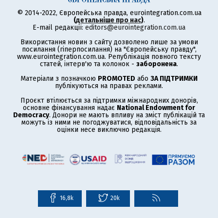
© 2014-2022, Європейська правда, eurointegration.com.ua
(
детальніше про нас
)
.
E-mail редакції:
editors@eurointegration.com.ua
Використання новин з сайту дозволено лише за умови
посилання (гіперпосилання) на "Європейську правду",
www.eurointegration.com.ua. Републікація повного тексту
статей, інтерв'ю та колонок -
заборонена
.
Матеріали з позначкою
PROMOTED
або
ЗА ПІДТРИМКИ
публікуються на правах реклами.
Проєкт втілюється за підтримки міжнародних донорів,
основне фінансування надає
National Endowment for
Democracy
. Донори не мають впливу на зміст публікацій та
можуть із ними не погоджуватися, відповідальність за
оцінки несе виключно редакція.
16,8k
20k