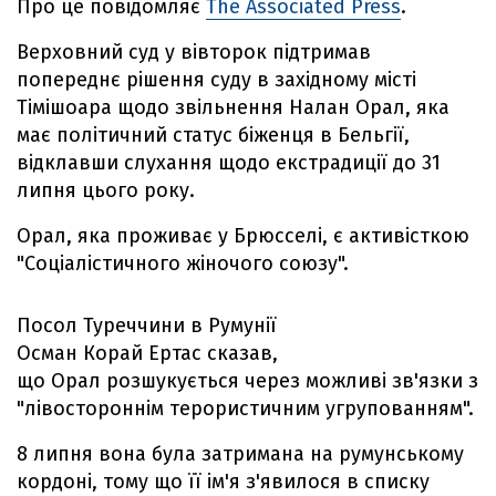
Про це повідомляє
The Associated Press
.
Верховний суд у вівторок підтримав
попереднє рішення суду в західному місті
Тімішоара щодо звільнення Налан Орал, яка
має політичний статус біженця в Бельгії,
відклавши слухання щодо екстрадиції до 31
липня цього року.
Орал, яка проживає у Брюсселі, є активісткою
"Соціалістичного жіночого союзу".
Посол Туреччини в Румунії
Осман Корай Ертас сказав,
що Орал розшукується через можливі зв'язки з
"лівостороннім терористичним угрупованням".
8 липня вона була затримана на румунському
кордоні, тому що її ім'я з'явилося в списку