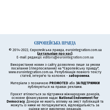
© 2014-2022, Європейська правда, eurointegration.com.ua
(
детальніше про нас
)
.
E-mail редакції:
editors@eurointegration.com.ua
Використання новин з сайту дозволено лише за умови
посилання (гіперпосилання) на "Європейську правду",
www.eurointegration.com.ua. Републікація повного тексту
статей, інтерв'ю та колонок -
заборонена
.
Матеріали з позначкою
PROMOTED
або
ЗА ПІДТРИМКИ
публікуються на правах реклами.
Проєкт втілюється за підтримки міжнародних донорів,
основне фінансування надає
National Endowment for
Democracy
. Донори не мають впливу на зміст публікацій та
можуть із ними не погоджуватися, відповідальність за
оцінки несе виключно редакція.