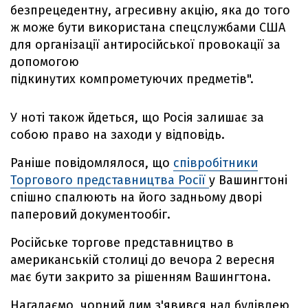
безпрецедентну, агресивну акцію, яка до того
ж може бути використана спецслужбами США
для організації антиросійської провокації за
допомогою
підкинутих компрометуючих предметів".
У ноті також йдеться, що Росія залишає за
собою право на заходи у відповідь.
Раніше повідомлялося, що
співробітники
Торгового представництва Росії
у Вашингтоні
спішно спалюють на його задньому дворі
паперовий документообіг.
Російське торгове представництво в
американській столиці до вечора 2 вересня
має бути закрито за рішенням Вашингтона.
Нагадаємо, чорний дим з'явився над будівлею