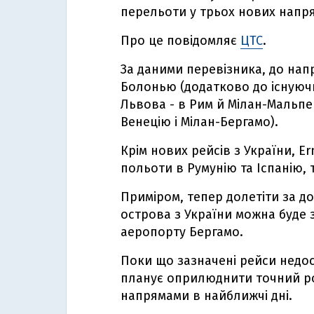
перельоти у трьох нових напрям
Про це повідомляє
ЦТС
.
За даними перевізника, до нап
Болонью (додатково до існуючи
Львова - в Рим й Мілан-Мальпе
Венецію і Мілан-Бергамо).
Крім нових рейсів з України, E
польоти в Румунію та Іспанію, т
Приміром, тепер долетіти за 
острова з України можна буде 
аеропорту Бергамо.
Поки що зазначені рейси недос
планує оприлюднити точний ро
напрямами в найближчі дні.