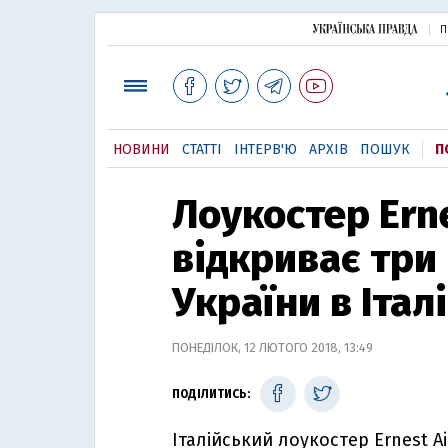
П
НОВИНИ
СТАТТІ
ІНТЕРВ'Ю
АРХІВ
ПОШУК
П
Лоукостер Erne
відкриває три
України в Італ
ПОНЕДІЛОК, 12 ЛЮТОГО 2018, 13:49
ПОДІЛИТИСЬ:
Італійський лоукостер Ernest Ai