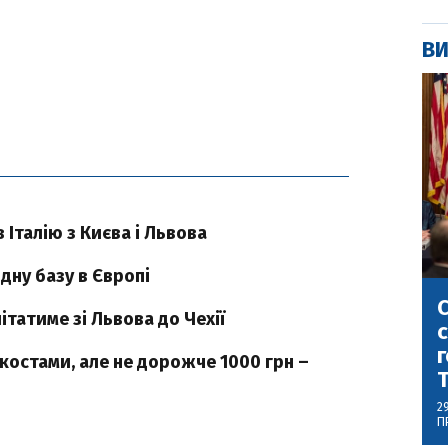
ВИ
в Італію з Києва і Львова
дну базу в Європі
С
ітатиме зі Львова до Чехії
с
г
укостами, але не дорожче 1000 грн –
2
П