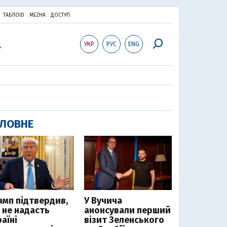
ТАБЛОID
MEZHA
ДОСТУП
УКР
РУС
ENG
ЛОВНЕ
амп підтвердив,
У Вучича
 не надасть
анонсували перший
аїні
візит Зеленського