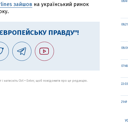
08:41
rlines зайшов
на український ринок
оку.
08:21
"ЄВРОПЕЙСЬКУ ПРАВДУ"!
08:0
07:48
 і натисніть Ctrl + Enter, щоб повідомити про це редакцію.
22:03
21:49
У