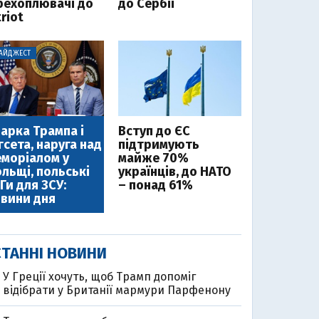
рехоплювачі до
до Сербії
riot
АЙДЖЕСТ
арка Трампа і
Вступ до ЄС
гсета, наруга над
підтримують
моріалом у
майже 70%
льщі, польські
українців, до НАТО
Ги для ЗСУ:
– понад 61%
вини дня
ТАННІ НОВИНИ
У Греції хочуть, щоб Трамп допоміг
відібрати у Британії мармури Парфенону