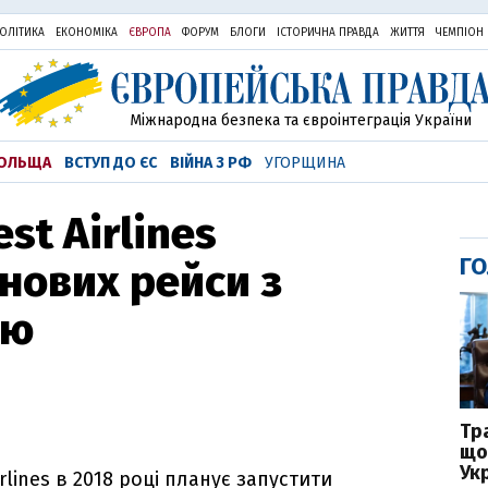
ОЛІТИКА
ЕКОНОМІКА
ЄВРОПА
ФОРУМ
БЛОГИ
ІСТОРИЧНА ПРАВДА
ЖИТТЯ
ЧЕМПІОН
Міжнародна безпека та євроінтеграція України
ОЛЬЩА
ВСТУП ДО ЄС
ВІЙНА З РФ
УГОРЩИНА
st Airlines
ГО
 нових рейси з
ію
Тр
що
Укр
rlines в 2018 році планує запустити