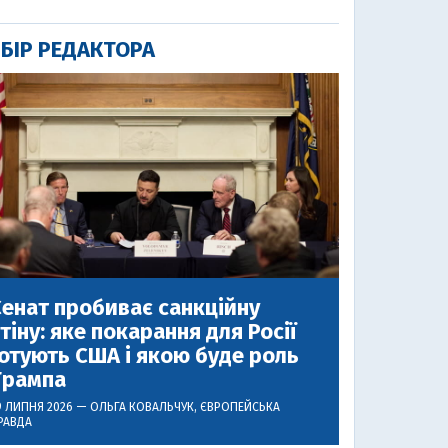
БІР РЕДАКТОРА
енат пробиває санкційну
тіну: яке покарання для Росії
отують США і якою буде роль
Трампа
9 ЛИПНЯ 2026 —
ОЛЬГА КОВАЛЬЧУК
, ЄВРОПЕЙСЬКА
РАВДА