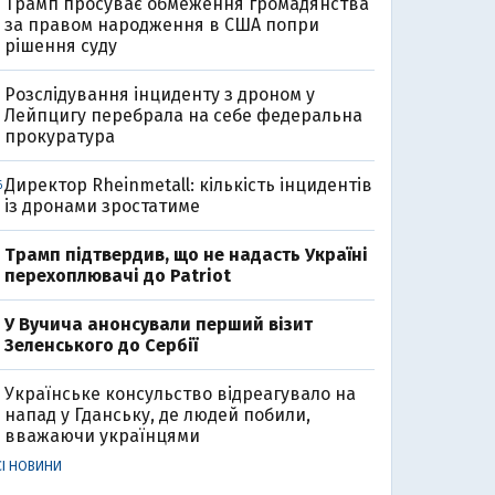
Трамп просуває обмеження громадянства
за правом народження в США попри
рішення суду
Розслідування інциденту з дроном у
Лейпцигу перебрала на себе федеральна
прокуратура
Директор Rheinmetall: кількість інцидентів
6
із дронами зростатиме
Трамп підтвердив, що не надасть Україні
перехоплювачі до Patriot
У Вучича анонсували перший візит
Зеленського до Сербії
Українське консульство відреагувало на
напад у Гданську, де людей побили,
вважаючи українцями
СІ НОВИНИ