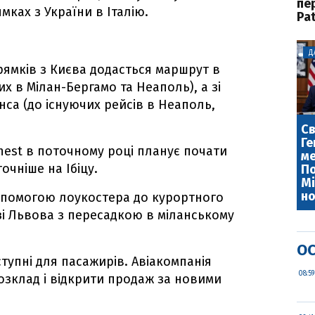
пе
ках з України в Італію.
Pat
Д
рямків з Києва додасться маршрут в
х в Мілан-Бергамо та Неаполь), а зі
нса (до існуючих рейсів в Неаполь,
Св
Ге
rnest в поточному році планує почати
ме
очніше на Ібіцу.
По
Мі
но
допомогою лоукостера до курортного
зі Львова з пересадкою в міланському
ОС
тупні для пасажирів. Авіакомпанія
08:59
зклад і відкрити продаж за новими