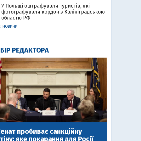
У Польщі оштрафували туристів, які
фотографували кордон з Калініградською
областю РФ
СІ НОВИНИ
БІР РЕДАКТОРА
енат пробиває санкційну
тіну: яке покарання для Росії