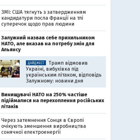
ЗМІ: США тягнуть з затвердженням
кандидатури посла Франції на тлі
суперечок щодо прав людини
Залужний назвав себе прихильником
НАТО, але вказав на потребу змін для
Альянсу
Трамп відмовив
ДАЙДЖЕСТ
Україні, вибухівка під
українським літаком, відповідь
Залужному: новини дня
Винищувачі НАТО на 250% частіше
підіймалися на перехоплення російських
літаків
Через затемнення Сонця в Європі
очікують зменшення виробництва
сонячної електроенергії