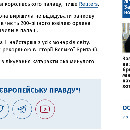
лі
яві королівського палацу, пише
Reuters
.
За
но
вона вирішила не відвідувати ранкову
 в честь 200-річного ювілею ордена
аявили в палаці.
II найстарша з усіх монархів світу.
є рекордною в історії Великої Британії.
За
з лікування катаракти ока минулого
на 
бр
мі
каж
хо
"ЄВРОПЕЙСЬКУ ПРАВДУ"!
ОС
21:51