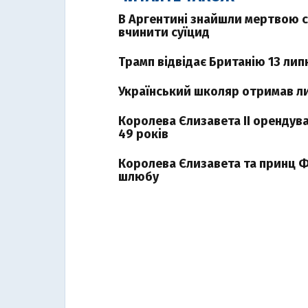
В Аргентині знайшли мертвою с
вчинити суїцид
Трамп відвідає Британію 13 лип
Український школяр отримав ли
Королева Єлизавета ІІ орендува
49 років
Королева Єлизавета та принц Фі
шлюбу