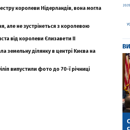
20:35
естру королеви Нідерландів, вона могла
У
ня, але не зустрінеться з королевою
ста від королеви Єлизавети II
ВИ
ла земельну ділянку в центрі Києва на
ліп випустили фото до 70-ї річниці
С
с