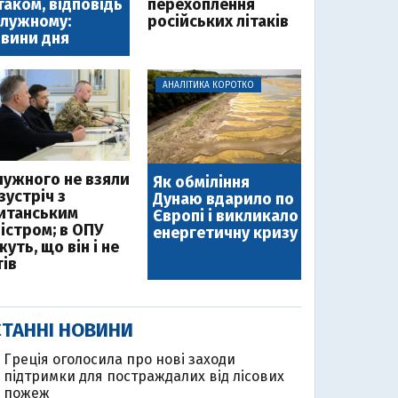
таком, відповідь
перехоплення
лужному:
російських літаків
вини дня
АНАЛІТИКА КОРОТКО
лужного не взяли
Як обміління
зустріч з
Дунаю вдарило по
итанським
Європі і викликало
ністром; в ОПУ
енергетичну кризу
уть, що він і не
тів
ТАННІ НОВИНИ
Греція оголосила про нові заходи
підтримки для постраждалих від лісових
пожеж