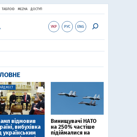
ТАБЛОID
MEZHA
ДОСТУП
УКР
РУС
ENG
ЛОВНЕ
АЙДЖЕСТ
амп відмовив
Винищувачі НАТО
раїні, вибухівка
на 250% частіше
д українським
підіймалися на