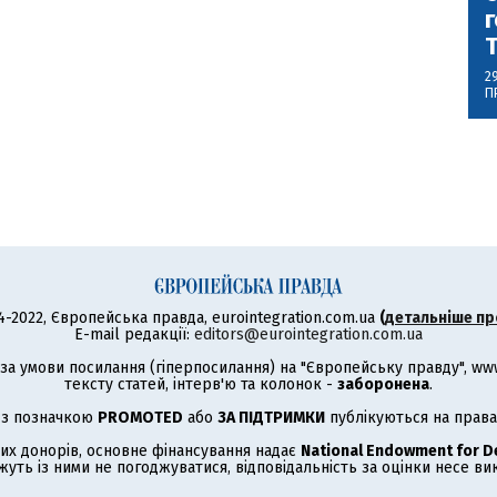
г
2
П
4-2022, Європейська правда, eurointegration.com.ua
(
детальніше пр
E-mail редакції:
editors@eurointegration.com.ua
а умови посилання (гіперпосилання) на "Європейську правду", www.
тексту статей, інтерв'ю та колонок -
заборонена
.
 з позначкою
PROMOTED
або
ЗА ПІДТРИМКИ
публікуються на права
их донорів, основне фінансування надає
National Endowment for 
жуть із ними не погоджуватися, відповідальність за оцінки несе в