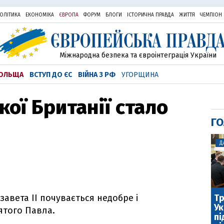
ОЛІТИКА
ЕКОНОМІКА
ЄВРОПА
ФОРУМ
БЛОГИ
ІСТОРИЧНА ПРАВДА
ЖИТТЯ
ЧЕМПІОН
Міжнародна безпека та євроінтеграція України
ОЛЬЩА
ВСТУП ДО ЄС
ВІЙНА З РФ
УГОРЩИНА
кої Британії стало
ГО
Д
Тр
завета II почувається недобре і
Ук
ятого Павла.
пі