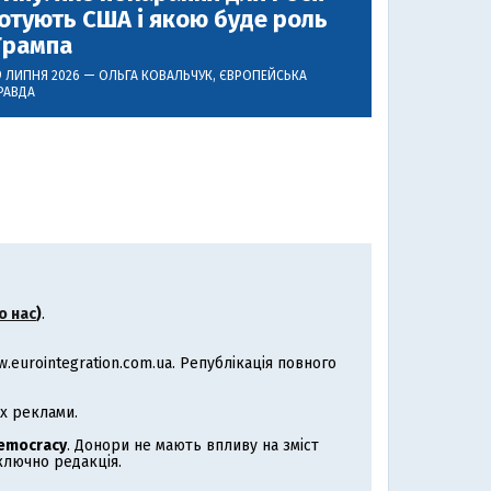
отують США і якою буде роль
Трампа
9 ЛИПНЯ 2026 —
ОЛЬГА КОВАЛЬЧУК
, ЄВРОПЕЙСЬКА
РАВДА
о нас
)
.
eurointegration.com.ua. Републікація повного
х реклами.
Democracy
. Донори не мають впливу на зміст
иключно редакція.