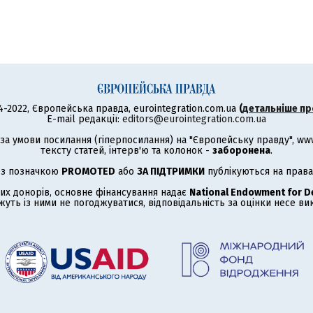
4-2022, Європейська правда, eurointegration.com.ua
(
детальніше пр
E-mail редакції:
editors@eurointegration.com.ua
а умови посилання (гіперпосилання) на "Європейську правду", www.
тексту статей, інтерв'ю та колонок -
заборонена
.
 з позначкою
PROMOTED
або
ЗА ПІДТРИМКИ
публікуються на права
их донорів, основне фінансування надає
National Endowment for 
жуть із ними не погоджуватися, відповідальність за оцінки несе в