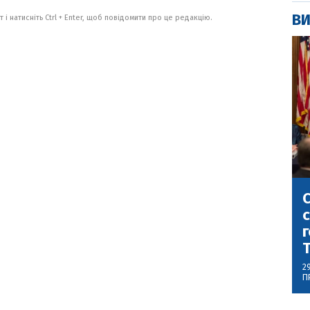
ВИ
 і натисніть Ctrl + Enter, щоб повідомити про це редакцію.
С
с
г
2
П