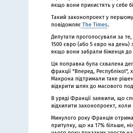
якщо вони прихистять у себе б
Такий законопроект у першому
повідомляє
The Times
.
Депутати проголосували за те,
1500 євро (або 5 євро на день) 
якщо вони забрали біженця до 
Ця поправка була схвалена де
фракції "Вперед, Республіко!", 
Макрона підтримали таке ріше
відкрити шлях до масового по
В уряді Франції заявили, що с
відхилити законопроект, коли 
Минулого року Франція отрима
притулку, що на 17% більше, н
цього року показник зросте на