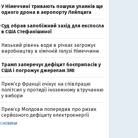
У Німеччині тривають пошуки уламків ще
5
одного дрона в аеропорту Лейпцига
Суд обрав запобіжний захід для експосла
0
в США Стефанішиної
Низький рівень води в річках загрожує
виробництву в хімічній галузі Німеччини
Трамп заперечує дефіцит боєприпасів у
США і погрожує джерелам ЗМІ
Прем'єр Франції очікує на співпрацю
політсил у протидії іноземному втручанню
у вибори
Прем’єр Молдови попередив про ризик
серйозного дефіциту електроенергії
СІ НОВИНИ