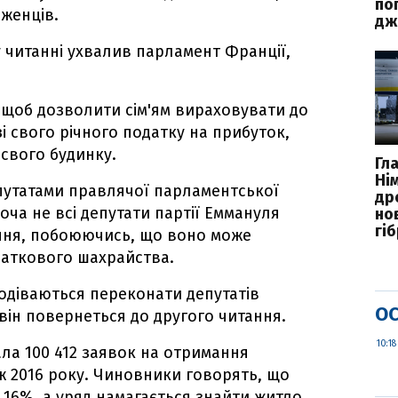
по
іженців.
дж
 читанні ухвалив парламент Франції,
 щоб дозволити сім'ям вираховувати до
зі свого річного податку на прибуток,
свого будинку.
Гл
Ні
путатами правлячої парламентської
др
хоча не всі депутати партії Еммануля
но
гі
ння, побоюючись, що воно може
даткового шахрайства.
подіваються переконати депутатів
ОС
він повернеться до другого читання.
10:18
ла 100 412 заявок на отримання
іж 2016 року. Чиновники говорять, що
 16%, а уряд намагається знайти житло