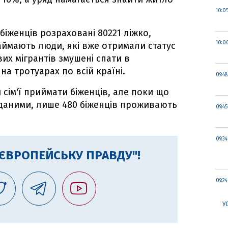
10:0
біженців розраховані 80221 ліжко,
10:0
займають люди, які вже отримали статус
вих мігрантів змушені спати в
на тротуарах по всій країні.
09:48
сім'ї приймати біженців, але поки що
и даними, лише 480 біженців проживають
09:45
09:34
"ЄВРОПЕЙСЬКУ ПРАВДУ"!
09:24
У