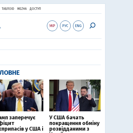
ТАБЛОID
MEZHA
ДОСТУП
УКР
РУС
ENG
ЛОВНЕ
амп заперечує
У США бачать
фіцит
покращення обміну
єприпасів у США і
розвідданими з