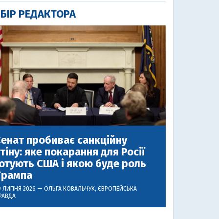
БІР РЕДАКТОРА
енат пробиває санкційну
тіну: яке покарання для Росії
отують США і якою буде роль
Трампа
9 ЛИПНЯ 2026 —
ОЛЬГА КОВАЛЬЧУК
, ЄВРОПЕЙСЬКА
РАВДА