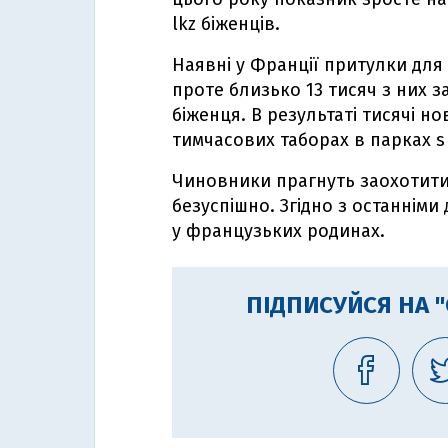
lkz біженців.
Наявні у Франції притулки для 
проте близько 13 тисяч з них 
біженця. В результаті тисячі но
тимчасових таборах в парках s 
Чиновники прагнуть заохотити 
безуспішно. Згідно з останнім
у французьких родинах.
ПІДПИСУЙСЯ НА 