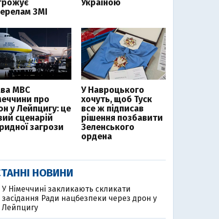
грожує
Україною
ерелам ЗМІ
ава МВС
У Навроцького
меччини про
хочуть, щоб Туск
он у Лейпцигу: це
все ж підписав
вий сценарій
рішення позбавити
бридної загрози
Зеленського
ордена
ТАННІ НОВИНИ
У Німеччині закликають скликати
засідання Ради нацбезпеки через дрон у
Лейпцигу