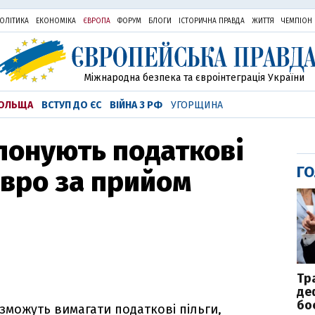
ОЛІТИКА
ЕКОНОМІКА
ЄВРОПА
ФОРУМ
БЛОГИ
ІСТОРИЧНА ПРАВДА
ЖИТТЯ
ЧЕМПІОН
Міжнародна безпека та євроінтеграція України
ОЛЬЩА
ВСТУП ДО ЄС
ВІЙНА З РФ
УГОРЩИНА
понують податкові
ГО
євро за прийом
Тр
де
бо
зможуть вимагати податкові пільги,