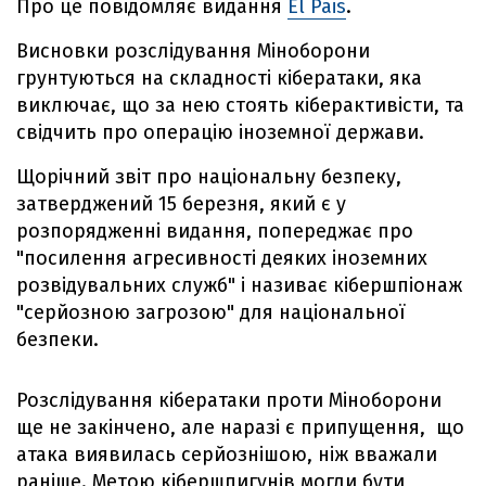
Про це повідомляє видання
El Pais
.
Висновки розслідування Міноборони
грунтуються на складності кібератаки, яка
виключає, що за нею стоять кіберактивісти, та
свідчить про операцію іноземної держави.
Щорічний звіт про національну безпеку,
затверджений 15 березня, який є у
розпорядженні видання, попереджає про
"посилення агресивності деяких іноземних
розвідувальних служб" і називає кібершпіонаж
"серйозною загрозою" для національної
безпеки.
Розслідування кібератаки проти Міноборони
ще не закінчено, але наразі є припущення, що
атака виявилась серйознішою, ніж вважали
раніше. Метою кібершпигунів могли бути