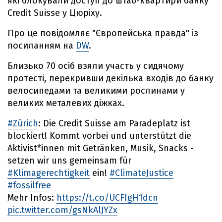
які блокували доступ до штаб-квартири банку
Credit Suisse у Цюріху.
Про це повідомляє "Європейська правда" із
посиланням на
DW
.
Близько 70 осіб взяли участь у сидячому
протесті, перекривши декілька входів до банку
велосипедами та великими рослинами у
великих металевих діжках.
#Zürich
: Die Credit Suisse am Paradeplatz ist
blockiert! Kommt vorbei und unterstützt die
Aktivist*innen mit Getränken, Musik, Snacks -
setzen wir uns gemeinsam für
#Klimagerechtigkeit
ein!
#ClimateJustice
#fossilfree
Mehr Infos:
https://t.co/UCFIgH1dcn
pic.twitter.com/gsNkAlJYZx