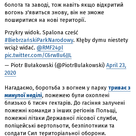
болота та заводі, тож навіть якщо відкритий
вогонь з'явиться знову, він не зможе
поширитися на нові території.
Przykry widok. Spalona cześć
#BiebrzańskiParkNarodowy
. Kłęby dymu niestety
wciąż widać.
@RMF24pl
pic.twitter.com/C6rw8u6JJL
— Piotr Bułakowski (@PiotrBulakowski)
April 23,
2020
Нагадаємо, боротьба з вогнем у парку
триває з
минулої неділі
, пожежею були охоплені
близько 6 тисяч гектарів. До гасіння залучені
пожежні команди з інших регіонів Польщі,
пожежні літаки Державної лісової служби,
поліцейські вертольоти, безпілотники та
солдати Сил територіальної оборони.