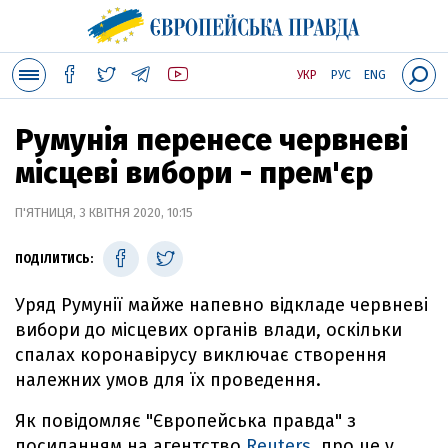
УКР
РУС
ENG
Румунія перенесе червневі
місцеві вибори - прем'єр
П'ЯТНИЦЯ, 3 КВІТНЯ 2020, 10:15
ПОДІЛИТИСЬ:
Уряд Румунії майже напевно відкладе червневі
вибори до місцевих органів влади, оскільки
спалах коронавірусу виключає створення
належних умов для їх проведення.
Як повідомляє "Європейська правда" з
посиланням на агентство
Reuters
, про це у