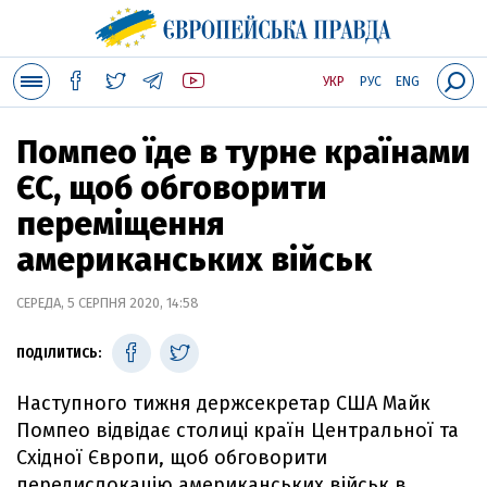
УКР
РУС
ENG
Помпео їде в турне країнами
ЄС, щоб обговорити
переміщення
американських військ
СЕРЕДА, 5 СЕРПНЯ 2020, 14:58
ПОДІЛИТИСЬ:
Наступного тижня держсекретар США Майк
Помпео відвідає столиці країн Центральної та
Східної Європи, щоб обговорити
передислокацію американських військ в