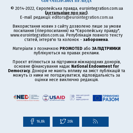
© 2014-2022, Європейська правда, eurointegration.com.ua
(
детальніше про нас
)
.
E-mail редакції:
editors@eurointegration.com.ua
Використання новин з сайту дозволено лише за умови
посилання (гіперпосилання) на "Європейську правду",
www.eurointegration.com.ua. Републікація повного тексту
статей, інтерв'ю та колонок -
заборонена
.
Матеріали з позначкою
PROMOTED
або
ЗА ПІДТРИМКИ
публікуються на правах реклами.
Проєкт втілюється за підтримки міжнародних донорів,
основне фінансування надає
National Endowment for
Democracy
. Донори не мають впливу на зміст публікацій та
можуть із ними не погоджуватися, відповідальність за
оцінки несе виключно редакція.
16,8k
20k