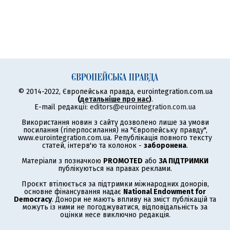
© 2014-2022, Європейська правда, eurointegration.com.ua
(
детальніше про нас
)
.
E-mail редакції:
editors@eurointegration.com.ua
Використання новин з сайту дозволено лише за умови
посилання (гіперпосилання) на "Європейську правду",
www.eurointegration.com.ua. Републікація повного тексту
статей, інтерв'ю та колонок -
заборонена
.
Матеріали з позначкою
PROMOTED
або
ЗА ПІДТРИМКИ
публікуються на правах реклами.
Проєкт втілюється за підтримки міжнародних донорів,
основне фінансування надає
National Endowment for
Democracy
. Донори не мають впливу на зміст публікацій та
можуть із ними не погоджуватися, відповідальність за
оцінки несе виключно редакція.