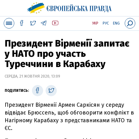
УКР
РУС
ENG
Президент Вірменії запитає
у НАТО про участь
Туреччини в Карабаху
СЕРЕДА, 21 ЖОВТНЯ 2020, 13:09
ПОДІЛИТИСЬ:
Президент Вірменії Армен Саркісян у середу
відвідає Брюссель, щоб обговорити конфлікт в
Нагірному Карабаху з представниками НАТО та
ЄС.