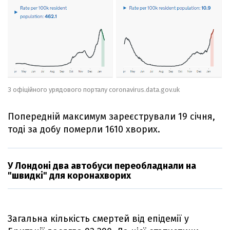
З офіційного урядового порталу coronavirus.data.gov.uk
Попередній максимум зареєстрували 19 січня,
тоді за добу померли 1610 хворих.
У Лондоні два автобуси переобладнали на
"швидкі" для коронахворих
Загальна кількість смертей від епідемії у