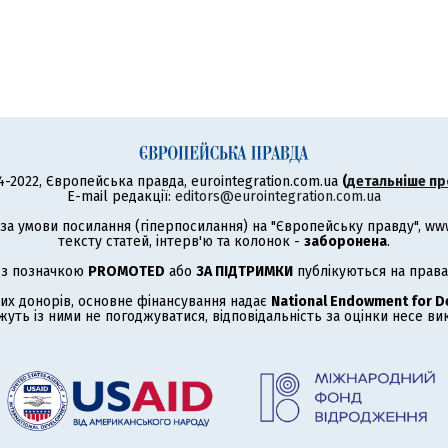
4-2022, Європейська правда, eurointegration.com.ua
(
детальніше пр
E-mail редакції:
editors@eurointegration.com.ua
а умови посилання (гіперпосилання) на "Європейську правду", www.
тексту статей, інтерв'ю та колонок -
заборонена
.
 з позначкою
PROMOTED
або
ЗА ПІДТРИМКИ
публікуються на права
их донорів, основне фінансування надає
National Endowment for 
жуть із ними не погоджуватися, відповідальність за оцінки несе в