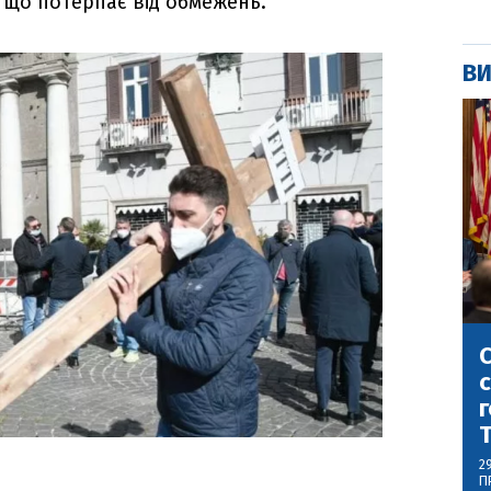
, що потерпає від обмежень.
ВИ
С
с
г
2
П