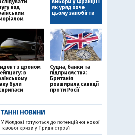
зслідувати
вибори у Франції і
ругу над
як уряд хоче
раїнським
цьому запобігти
моріалом
цидент з дроном
Судна, банки та
ейпцигу: в
підприємства:
раїнському
Британія
таку були
розширила санкції
єприпаси
проти Росії
ТАННІ НОВИНИ
У Молдові готуються до потенційної нової
газової кризи у Придністров’ї