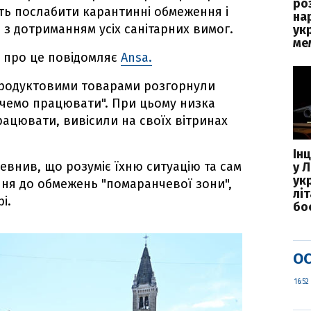
ро
ють послабити карантинні обмеження і
на
з дотриманням усіх санітарних вимог.
ук
ме
, про це повідомляє
Ansa.
епродуктовими товарами розгорнули
хочемо працювати". При цьому низка
рацювати, вивісили на своїх вітринах
Ін
евнив, що розуміє їхню ситуацію та сам
у Л
ук
я до обмежень "помаранчевої зони",
лі
рі.
бо
ОС
16:52