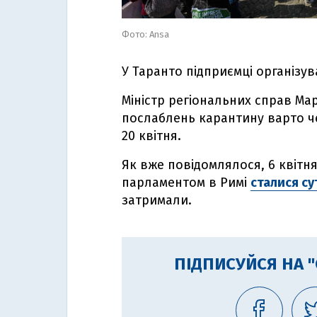
Фото: Ansa
У Таранто підприємці організу
Міністр регіональних справ Ма
послаблень карантину варто че
20 квітня.
Як вже повідомлялося, 6 квітня
парламентом в Римі
сталися с
затримали.
ПІДПИСУЙСЯ НА 