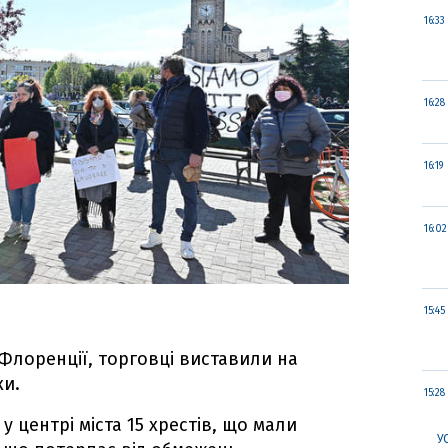
16:33
16:28
16:19
16:02
15:45
д Флоренції, торговці виставили на
ки.
15:28
у центрі міста 15 хрестів, що мали
У