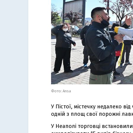
Фото: Ansa
У Пістої, містечку недалеко ві
одній з площ свої порожні лав
У Неаполі торговці встановили 