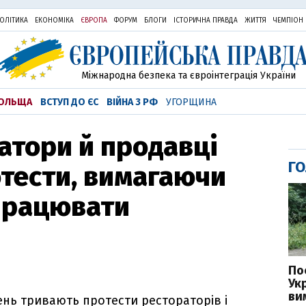
ОЛІТИКА
ЕКОНОМІКА
ЄВРОПА
ФОРУМ
БЛОГИ
ІСТОРИЧНА ПРАВДА
ЖИТТЯ
ЧЕМПІОН
Міжнародна безпека та євроінтеграція України
ОЛЬЩА
ВСТУП ДО ЄС
ВІЙНА З РФ
УГОРЩИНА
ратори й продавці
ГО
тести, вимагаючи
працювати
По
Ук
ви
 день тривають протести рестораторів і