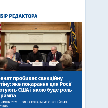
БІР РЕДАКТОРА
енат пробиває санкційну
тіну: яке покарання для Росії
отують США і якою буде роль
Трампа
9 ЛИПНЯ 2026 —
ОЛЬГА КОВАЛЬЧУК
, ЄВРОПЕЙСЬКА
РАВДА