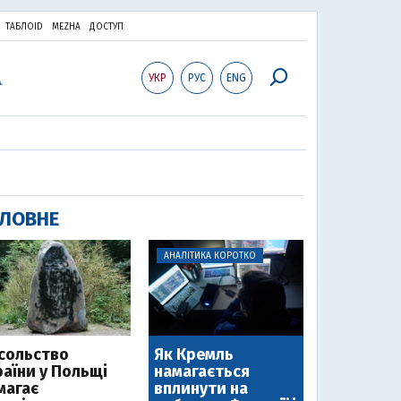
ТАБЛОID
MEZHA
ДОСТУП
УКР
РУС
ENG
ЛОВНЕ
АНАЛІТИКА КОРОТКО
сольство
Як Кремль
раїни у Польщі
намагається
магає
вплинути на