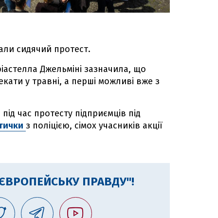
вали сидячий протест.
ріастелла Джельміні зазначила, що
кати у травні, а перші можливі вже з
 під час протесту підприємців під
утички
з поліцією, сімох учасників акції
"ЄВРОПЕЙСЬКУ ПРАВДУ"!