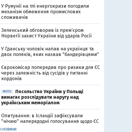
У Румунії на тлі енергокризи погодили
механізм обмеження промислових
споживачів
Зеленський обговорив із прем’єром
Норвегії захист України від ударів Росії
У Гданську чоловік напав на українця та
двох поляків, яких назвав "бандерівцями"
Єврокомісар попередив про ризики для ЄС
через залежність від сусідів у питанні
кордонів
Посольство України у Польщі
ФОТО
вимагає розслідувати наругу над
українським меморіалом
Опитування: в Ісландії зафіксували
"нічию" напередодні голосування щодо ЄС
СІ НОВИНИ