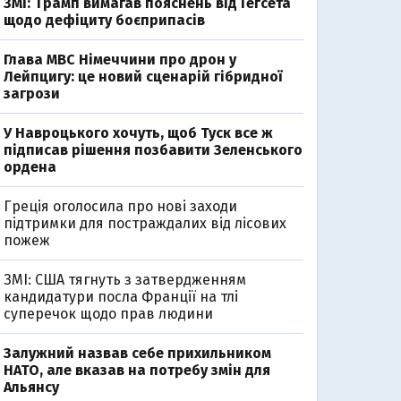
ЗМІ: Трамп вимагав пояснень від Гегсета
щодо дефіциту боєприпасів
Глава МВС Німеччини про дрон у
Лейпцигу: це новий сценарій гібридної
загрози
У Навроцького хочуть, щоб Туск все ж
підписав рішення позбавити Зеленського
ордена
Греція оголосила про нові заходи
підтримки для постраждалих від лісових
пожеж
ЗМІ: США тягнуть з затвердженням
кандидатури посла Франції на тлі
суперечок щодо прав людини
Залужний назвав себе прихильником
НАТО, але вказав на потребу змін для
Альянсу