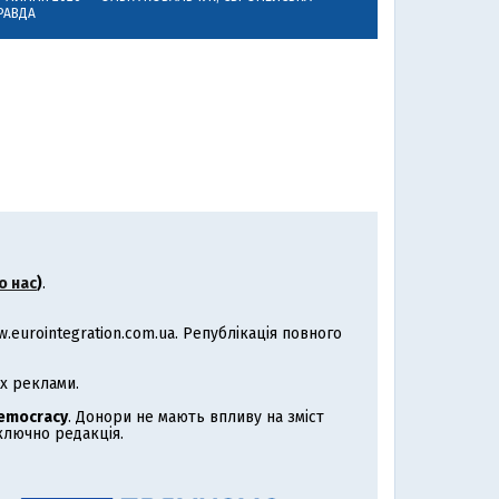
РАВДА
о нас
)
.
eurointegration.com.ua. Републікація повного
х реклами.
Democracy
. Донори не мають впливу на зміст
иключно редакція.