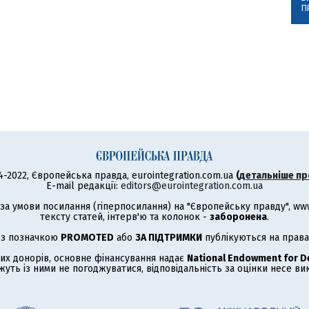
П
4-2022, Європейська правда, eurointegration.com.ua
(
детальніше пр
E-mail редакції:
editors@eurointegration.com.ua
а умови посилання (гіперпосилання) на "Європейську правду", www.
тексту статей, інтерв'ю та колонок -
заборонена
.
 з позначкою
PROMOTED
або
ЗА ПІДТРИМКИ
публікуються на права
их донорів, основне фінансування надає
National Endowment for 
жуть із ними не погоджуватися, відповідальність за оцінки несе в