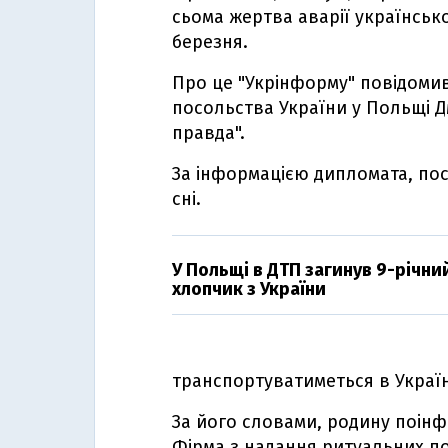
сьома жертва аварії українсько
березня.
Про це "Укрінформу" повідомив
посольства України у Польщі 
правда".
За інформацією дипломата, пос
сні.
У Польщі в ДТП загинув 9-річни
хлопчик з України
транспортуватиметься в Україн
За його словами, родину поін
Фірма з надання ритуальних п