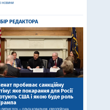
СІ НОВИНИ
БІР РЕДАКТОРА
енат пробиває санкційну
тіну: яке покарання для Росії
отують США і якою буде роль
Трампа
9 ЛИПНЯ 2026 —
ОЛЬГА КОВАЛЬЧУК
, ЄВРОПЕЙСЬКА