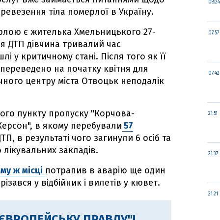
08:24
евезення тіла померлої в Україну.
ерлою є жителька Хмельницького 27-
07:57
ля ДТП дівчина тривалий час
і у критичному стані. Після того як її
 переведено на початку квітня для
07:42
ичного центру міста Отвоцьк неподалік
ого пункту пропуску "Корчова-
21:51
Херсон", в якому перебували
57
ТП, в результаті чого загинули 6 осіб та
о лікувальних закладів.
21:37
му ж місці
потрапив в аварію ще один
різався у відбійник і вилетів у кювет.
21:21
"ЄВРОПЕЙСЬКУ ПРАВДУ"!