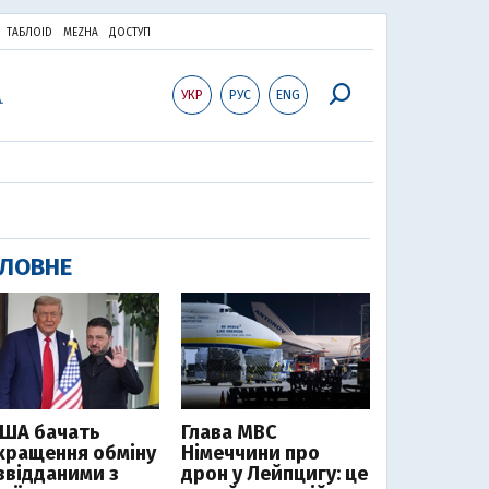
ТАБЛОID
MEZHA
ДОСТУП
УКР
РУС
ENG
ЛОВНЕ
США бачать
Глава МВС
кращення обміну
Німеччини про
звідданими з
дрон у Лейпцигу: це