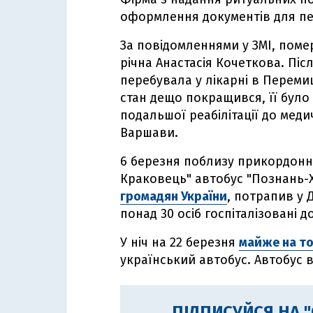
оформлення документів для пер
За повідомленнями у ЗМІ, пом
річна Анастасія Кочеткова. Піс
перебувала у лікарні в Перемишл
стан дещо покращився, її було
подальшої реабілітації до мед
Варшави.
6 березня поблизу прикордонн
Краковець" автобус "Познань-
громадян України
, потрапив у Д
понад 30 осіб госпіталізовані д
У ніч на 22 березня
майже на то
український автобус. Автобус в
ПІДПИСУЙСЯ НА 