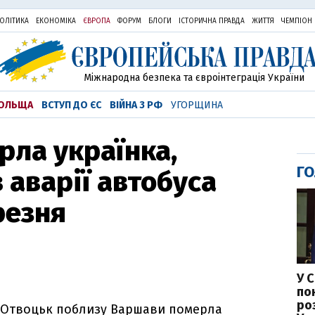
ОЛІТИКА
ЕКОНОМІКА
ЄВРОПА
ФОРУМ
БЛОГИ
ІСТОРИЧНА ПРАВДА
ЖИТТЯ
ЧЕМПІОН
Міжнародна безпека та євроінтеграція України
ОЛЬЩА
ВСТУП ДО ЄС
ВІЙНА З РФ
УГОРЩИНА
рла українка,
ГО
 аварії автобуса
резня
У 
по
ро
та Отвоцьк поблизу Варшави померла