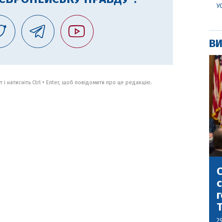
У
ВИ
 і натисніть Ctrl + Enter, щоб повідомити про це редакцію.
С
с
г
2