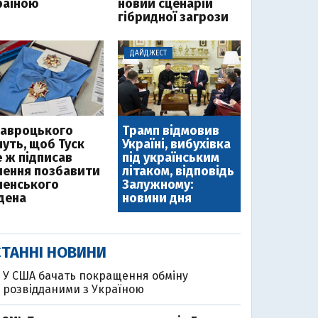
раїною
новий сценарій
гібридної загрози
ДАЙДЖЕСТ
Навроцького
Трамп відмовив
чуть, щоб Туск
Україні, вибухівка
е ж підписав
під українським
шення позбавити
літаком, відповідь
ленського
Залужному:
дена
новини дня
ТАННІ НОВИНИ
У США бачать покращення обміну
розвідданими з Україною