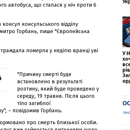
Ук
го автобуса, що сталася у ніч проти 6
 консул консульського відділу
Дмитро Горбань, пише "Європейська
траждала померла у неділю вранці уві
У 
хо
вс
рі
"Причину смерті буде
Зе
й
ор
встановлено в результаті
розтину, який буде проведено у
середу, 19 травня. Після цього
ОС
тіло загиблої
у", – повідомив Горбань.
08:42
формовано про смерть близької особи.
ослуг вже займається питаннями щодо