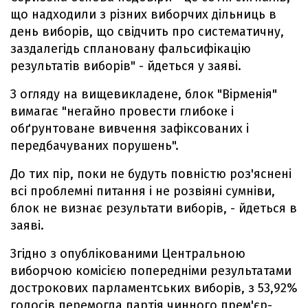
що надходили з різних виборчих дільниць в
день виборів, що свідчить про систематичну,
заздалегідь сплановану фальсифікацію
результатів виборів" - йдеться у заяві.
З огляду на вищевикладене, блок "Вірменія"
вимагає "негайно провести глибоке і
обґрунтоване вивчення зафіксованих і
передбачуваних порушень".
До тих пір, поки не будуть повністю роз'яснені
всі проблемні питання і не розвіяні сумніви,
блок не визнає результати виборів, - йдеться в
заяві.
Згідно з опублікованими Центральною
виборчою комісією попередніми результатами
дострокових парламентських виборів, з 53,92%
голосів перемогла партія чинного прем'єр-