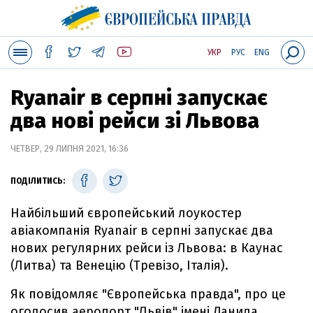
УКР
РУС
ENG
Ryanair в серпні запускає
два нові рейси зі Львова
ЧЕТВЕР, 29 ЛИПНЯ 2021, 16:36
ПОДІЛИТИСЬ:
Найбільший європейський лоукостер
авіакомпанія Ryanair в серпні запускає два
нових регулярних рейси із Львова: в Каунас
(Литва) та Венецію (Тревізо, Італія).
Як повідомляє "Європейська правда", про це
оголосив аеропорт "Львів" імені Данила