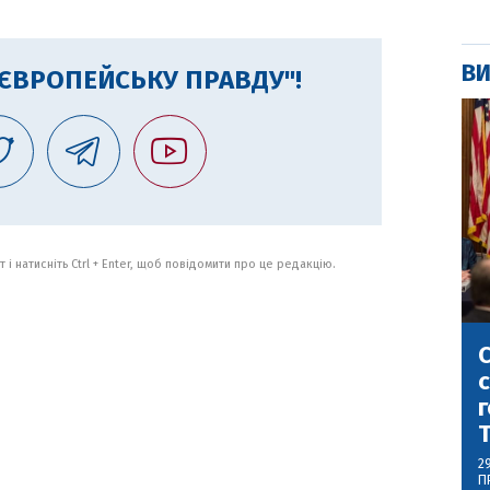
ВИ
"ЄВРОПЕЙСЬКУ ПРАВДУ"!
 і натисніть Ctrl + Enter, щоб повідомити про це редакцію.
С
с
г
2
П