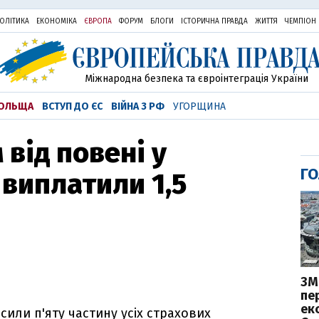
ОЛІТИКА
ЕКОНОМІКА
ЄВРОПА
ФОРУМ
БЛОГИ
ІСТОРИЧНА ПРАВДА
ЖИТТЯ
ЧЕМПІОН
Міжнародна безпека та євроінтеграція України
ОЛЬЩА
ВСТУП ДО ЄС
ВІЙНА З РФ
УГОРЩИНА
від повені у
ГО
 виплатили 1,5
ЗМ
пе
ек
асили п'яту частину усіх страхових