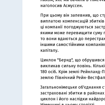
наголосив Асмуссен.
При цьому він запевнив, що ст
виплатою компенсацій збитків 
ці компанії погоджуються заст
якими може перевищити суму г
то вони вдаються до перестрах
іншими самостійними компаніям
капіталу.
Циклон "Бернд", що обрушився 
викликав сильну повінь. Кільк
180 осіб. Крім землі Рейнланд-
землю Північний Рейн-Вестфалі
Загальнонімецьке об'єднання 
застраховані збитки в районах 
циклон і його наслідки найд
Німеччині в цьому столітті.