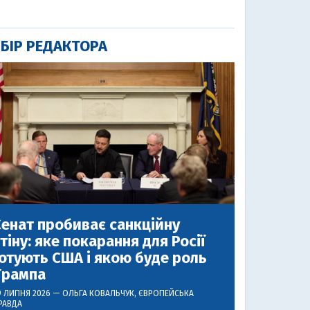
БІР РЕДАКТОРА
енат пробиває санкційну
тіну: яке покарання для Росії
отують США і якою буде роль
Трампа
9 ЛИПНЯ 2026 —
ОЛЬГА КОВАЛЬЧУК
, ЄВРОПЕЙСЬКА
РАВДА