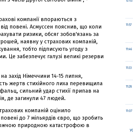
12:02
рахові компанії впораються з
11:57
від повені. Асмуссен пояснив, що коли
рахувати ризики, обсяг зобов'язань за
рошей, наявну у страхових компаній,
ування, тобто підписують угоду з
11:46
и. Це забезпечує галузі великі резерви
11:33
на захід Німеччини 14-15 липня,
ість жертв стихійного лиха перевищила
11:28
Пфальц, сильний удар стихії припав на
я, де загинули 47 людей.
страхових компаній оцінило
11:07
повені до 7 мільярдів євро, що зробить
орожчою природною катастрофою в
У