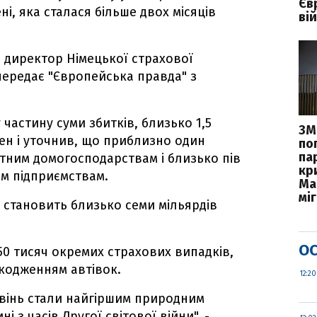
Єв
ні, яка сталася більше двох місяців
вій
 директор Німецької страхової
 передає "Європейська правда" з
частину суми збитків, близько 1,5
ЗМІ
сен і уточнив, що приблизно один
по
па
тним домогосподарствам і близько пів
кр
ім підприємствам.
Ма
міг
 становить близько семи мільярдів
ОС
50 тисяч окремих страхових випадків,
шкодженням автівок.
12:20
овінь стали найгіршим природним
і з часів Другої світової війни", -