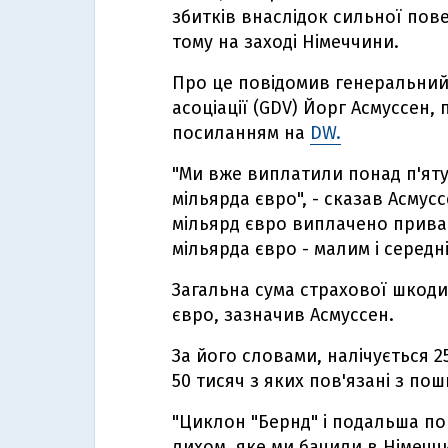
збитків внаслідок сильної пове
тому на заході Німеччини.
Про це повідомив генеральний
асоціації (GDV) Йорг Асмуссен,
посиланням на
DW.
"Ми вже виплатили понад п'яту 
мільярда євро", - сказав Асмус
мільярд євро виплачено прива
мільярда євро - малим і середн
Загальна сума страхової шкоди
євро, зазначив Асмуссен.
За його словами, налічується 2
50 тисяч з яких пов'язані з по
"Циклон "Бернд" і подальша п
лихом, яке ми бачили в Німеччин