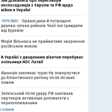
ЗМІ дізнались про переговори
експосадовців з Європи та РФ щодо
війни в Україні
Зірвані дахи й потрощені
ФОТО, ВІДЕО
дерева: кілька районів Чехії постраждали
від буревію
Мерія Вільнюса не прийматиме звернення
російською мовою
В Україні з дводенним візитом перебуває
очільниця МЗС Латвії
Франція закликає туристів повернутися
до Атлантичного регіону після лісових
пожеж
Зеленський після удару РФ закликав
партнерів активніше допомагати з
перехоплювачами
СІ НОВИНИ