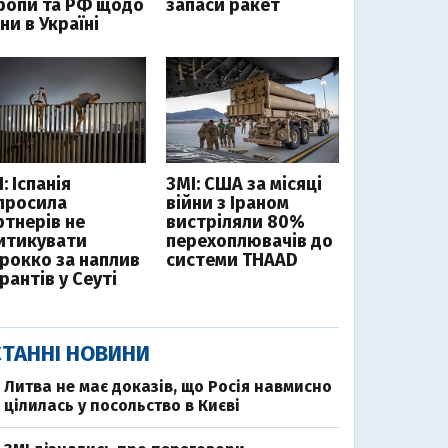
ропи та РФ щодо
запаси ракет
ни в Україні
: Іспанія
ЗМІ: США за місяці
просила
війни з Іраном
ртнерів не
вистріляли 80%
итикувати
перехоплювачів до
рокко за наплив
системи THAAD
рантів у Сеуті
ТАННІ НОВИНИ
Литва не має доказів, що Росія навмисно
цілилась у посольство в Києві