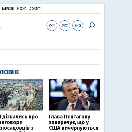
ТАБЛОID
MEZHA
ДОСТУП
УКР
РУС
ENG
ЛОВНЕ
І дізнались про
Глава Пентагону
реговори
заперечує, що у
спосадовців з
США вичерпуються