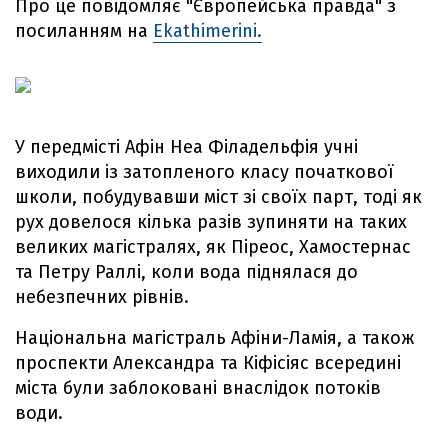
Про це повідомляє "Європейська правда" з
посиланням на
Ekathimerini.
У передмісті Афін Неа Філадельфія учні
виходили із затопленого класу початкової
школи, побудувавши міст зі своїх парт, тоді як
рух довелося кілька разів зупиняти на таких
великих магістралях, як Піреос, Хамостернас
та Петру Раллі, коли вода піднялася до
небезпечних рівнів.
Національна магістраль Афіни-Ламія, а також
проспекти Александра та Кіфісіяс всередині
міста були заблоковані внаслідок потоків
води.