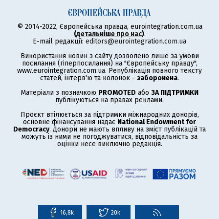
© 2014-2022, Європейська правда, eurointegration.com.ua
(
детальніше про нас
)
.
E-mail редакції:
editors@eurointegration.com.ua
Використання новин з сайту дозволено лише за умови
посилання (гіперпосилання) на "Європейську правду",
www.eurointegration.com.ua. Републікація повного тексту
статей, інтерв'ю та колонок -
заборонена
.
Матеріали з позначкою
PROMOTED
або
ЗА ПІДТРИМКИ
публікуються на правах реклами.
Проєкт втілюється за підтримки міжнародних донорів,
основне фінансування надає
National Endowment for
Democracy
. Донори не мають впливу на зміст публікацій та
можуть із ними не погоджуватися, відповідальність за
оцінки несе виключно редакція.
16,8k
20k