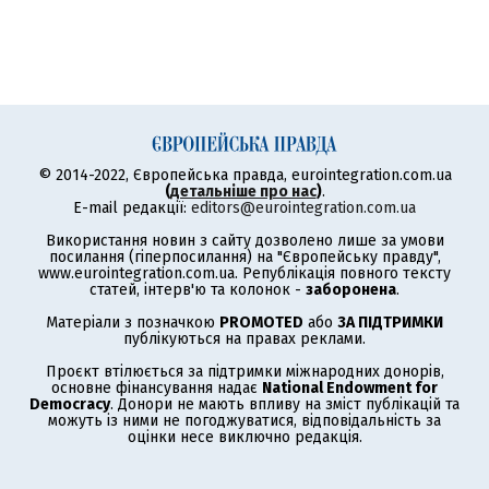
© 2014-2022, Європейська правда, eurointegration.com.ua
(
детальніше про нас
)
.
E-mail редакції:
editors@eurointegration.com.ua
Використання новин з сайту дозволено лише за умови
посилання (гіперпосилання) на "Європейську правду",
www.eurointegration.com.ua. Републікація повного тексту
статей, інтерв'ю та колонок -
заборонена
.
Матеріали з позначкою
PROMOTED
або
ЗА ПІДТРИМКИ
публікуються на правах реклами.
Проєкт втілюється за підтримки міжнародних донорів,
основне фінансування надає
National Endowment for
Democracy
. Донори не мають впливу на зміст публікацій та
можуть із ними не погоджуватися, відповідальність за
оцінки несе виключно редакція.