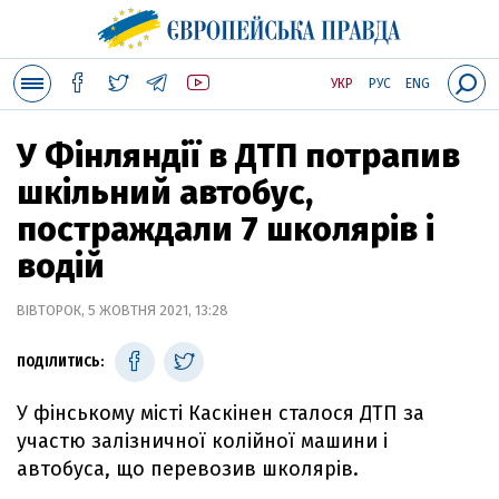
УКР
РУС
ENG
У Фінляндії в ДТП потрапив
шкільний автобус,
постраждали 7 школярів і
водій
ВІВТОРОК, 5 ЖОВТНЯ 2021, 13:28
ПОДІЛИТИСЬ:
У фінському місті Каскінен сталося ДТП за
участю залізничної колійної машини і
автобуса, що перевозив школярів.