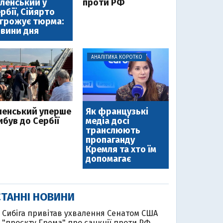
ленський у
проти РФ
рбії, Сійярто
грожує тюрма:
вини дня
АНАЛІТИКА КОРОТКО
ленський уперше
Як французькі
ибув до Сербії
медіа досі
транслюють
пропаганду
Кремля та хто їм
допомагає
ТАННІ НОВИНИ
Cибіга привітав ухвалення Сенатом США
"проєкту Грема" про санкції проти РФ