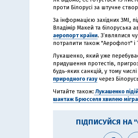
проти Білорусі за штучне створ
За інформацією західних ЗМІ, п
Владімір Макей та білоруська а
аеропорт країни
. З’являлися ч
потрапити також "Аерофлот" і Tu
Лукашенко, який уже перебуває
придушення протестів, пригроз
будь-яких санкцій, у тому числ
природного газу
через Білорусь
Читайте також:
Лукашенко підій
шантаж Брюсселя хвилею мігра
ПІДПИСУЙСЯ НА 