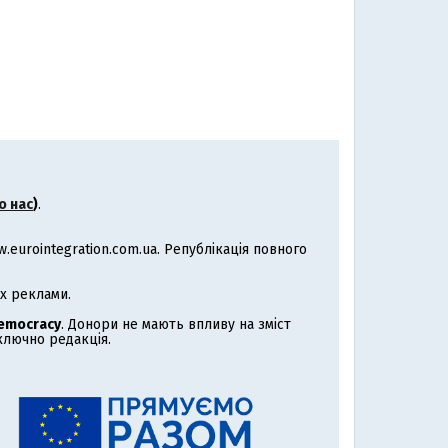
о нас
)
.
eurointegration.com.ua. Републікація повного
х реклами.
Democracy
. Донори не мають впливу на зміст
иключно редакція.