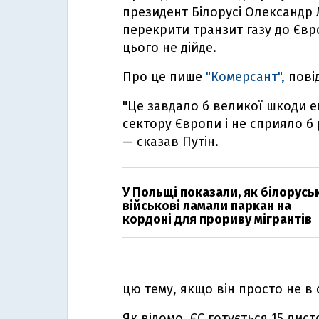
президент Білорусі Олександр
перекрити транзит газу до Євр
цього не дійде.
Про це пише
"Комерсант",
пові
"Це завдало б великої шкоди е
сектору Європи і не сприяло б 
— сказав Путін.
У Польщі показали, як білорусь
військові ламали паркан на
кордоні для прориву мігрантів
цю тему, якщо він просто не в с
Як відомо, ЄС готується 15 лис