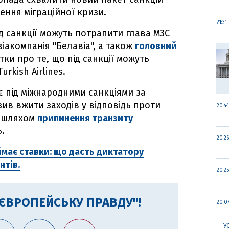
ення міграційної кризи.
21:31
ід санкції можуть потрапити глава МЗС
віакомпанія "Белавіа", а також
головний
утки про те, що під санкції можуть
rkish Airlines.
 під міжнародними санкціями за
ив вжити заходів у відповідь проти
20:44
і шляхом
припинення транзиту
.
20:26
має ставки: що дасть диктатору
нтів.
20:25
"ЄВРОПЕЙСЬКУ ПРАВДУ"!
20:0
У