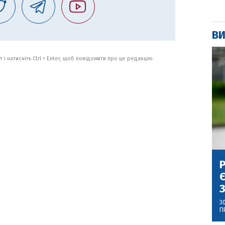
ВИ
 і натисніть Ctrl + Enter, щоб повідомити про це редакцію.
Р
Є
З
3
П