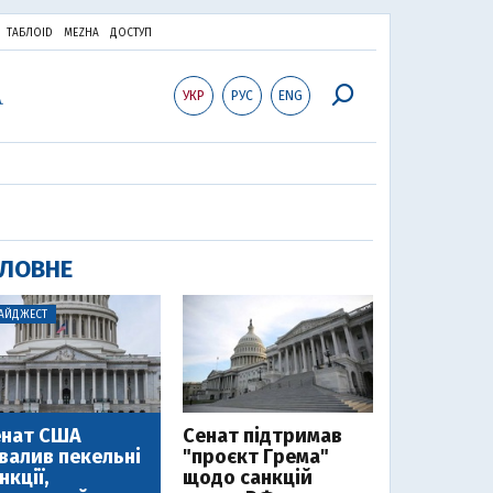
ТАБЛОID
MEZHA
ДОСТУП
УКР
РУС
ENG
ЛОВНЕ
АЙДЖЕСТ
енат США
Cенат підтримав
валив пекельні
"проєкт Грема"
нкції,
щодо санкцій