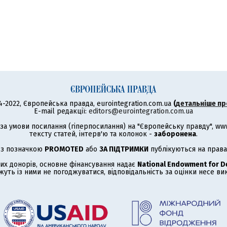
4-2022, Європейська правда, eurointegration.com.ua
(
детальніше пр
E-mail редакції:
editors@eurointegration.com.ua
а умови посилання (гіперпосилання) на "Європейську правду", www.
тексту статей, інтерв'ю та колонок -
заборонена
.
 з позначкою
PROMOTED
або
ЗА ПІДТРИМКИ
публікуються на права
их донорів, основне фінансування надає
National Endowment for 
жуть із ними не погоджуватися, відповідальність за оцінки несе в