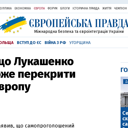
ОЛІТИКА
ЕКОНОМІКА
ЄВРОПА
ФОРУМ
БЛОГИ
ІСТОРИЧНА ПРАВДА
ЖИТТЯ
ЧЕМПІОН
Міжнародна безпека та євроінтеграція України
ОЛЬЩА
ВСТУП ДО ЄС
ВІЙНА З РФ
УГОРЩИНА
 що Лукашенко
ГО
оже перекрити
Європу
Д
С
сх
са
заявив, що самопроголошений