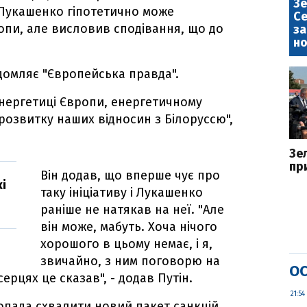
Зе
 Лукашенко гіпотетично може
Се
опи, але висловив сподівання, що до
за
но
домляє "Європейська правда".
нергетиці Європи, енергетичному
розвитку наших відносин з Білоруссю",
Зе
пр
Він додав, що вперше чує про
кі
таку ініціативу і Лукашенко
раніше не натякав на неї. "Але
він може, мабуть. Хоча нічого
хорошого в цьому немає, і я,
звичайно, з ним поговорю на
ОС
ерцях це сказав", - додав Путін.
21:54
топада схвалити новий пакет санкцій