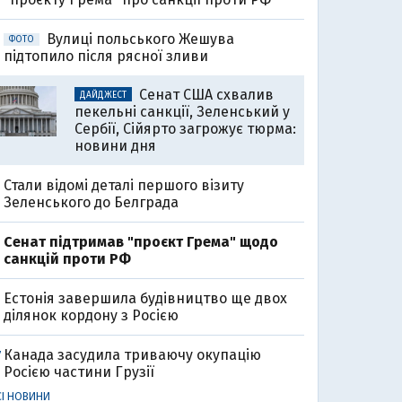
Вулиці польського Жешува
ФОТО
підтопило після рясної зливи
Сенат США схвалив
ДАЙДЖЕСТ
пекельні санкції, Зеленський у
Сербії, Сійярто загрожує тюрма:
новини дня
Стали відомі деталі першого візиту
Зеленського до Белграда
Cенат підтримав "проєкт Грема" щодо
санкцій проти РФ
Естонія завершила будівництво ще двох
ділянок кордону з Росією
Канада засудила триваючу окупацію
7
Росією частини Грузії
СІ НОВИНИ